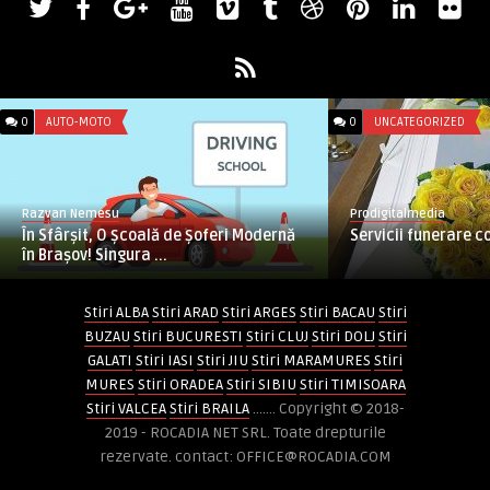
0
AUTO-MOTO
0
UNCATEGORIZED
Razvan Nemesu
Prodigitalmedia
În Sfârșit, O Școală de Șoferi Modernă
Servicii funerare c
în Brașov! Singura ...
Stiri ALBA
Stiri ARAD
Stiri ARGES
Stiri BACAU
Stiri
BUZAU
Stiri BUCURESTI
Stiri CLUJ
Stiri DOLJ
Stiri
GALATI
Stiri IASI
Stiri JIU
Stiri MARAMURES
Stiri
MURES
Stiri ORADEA
Stiri SIBIU
Stiri TIMISOARA
Stiri VALCEA
Stiri BRAILA
....... Copyright © 2018-
2019 - ROCADIA NET SRL. Toate drepturile
rezervate. contact: OFFICE@ROCADIA.COM