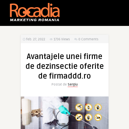
feb. 27, 2022
1736
Views
0 Comments
Avantajele unei firme
de dezinsectie oferite
de firmaddd.ro
Postat de
Sergiu