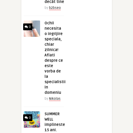
decât tine
by
b2bseo
Ochii
0
necesita
o ingrijire
speciala,
chiar
zilnica!
Aflati
despre ce
este
vorba de
la
specialistii
in
domeniu
by
Nikolas
SUMMER
0
WELL
implineste
15 ani.