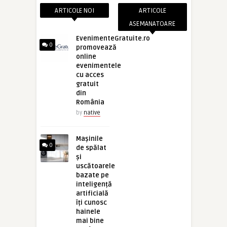
ARTICOLE NOI
ARTICOLE
ASEMANATOARE
EvenimenteGratuite.ro
0
promovează
online
evenimentele
cu acces
gratuit
din
România
by
native
Mașinile
0
de spălat
și
uscătoarele
bazate pe
inteligență
artificială
îți cunosc
hainele
mai bine