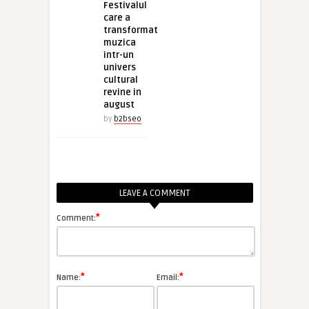
Festivalul
care a
transformat
muzica
intr-un
univers
cultural
revine in
august
by
b2bseo
LEAVE A COMMENT
*
Comment:
*
*
Name:
Email: