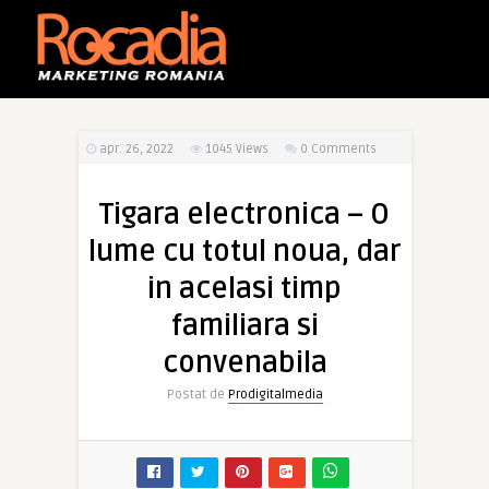
apr. 26, 2022
1045
Views
0 Comments
Tigara electronica – O
lume cu totul noua, dar
in acelasi timp
familiara si
convenabila
Postat de
Prodigitalmedia