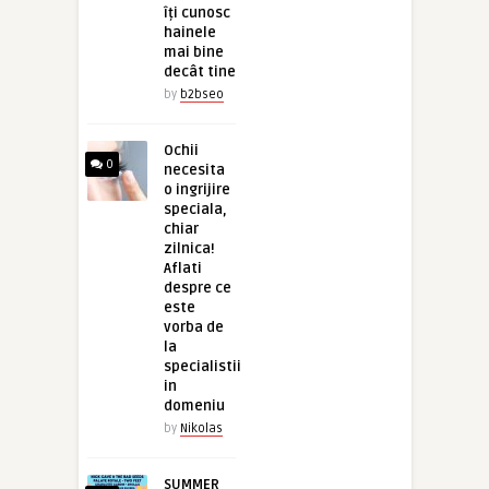
îți cunosc
hainele
mai bine
decât tine
by
b2bseo
Ochii
0
necesita
o ingrijire
speciala,
chiar
zilnica!
Aflati
despre ce
este
vorba de
la
specialistii
in
domeniu
by
Nikolas
SUMMER