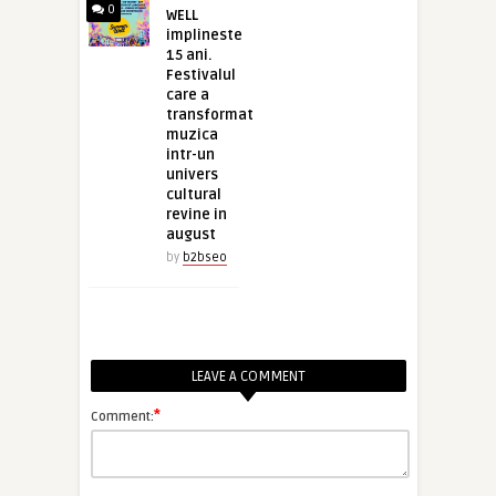
0
WELL
implineste
15 ani.
Festivalul
care a
transformat
muzica
intr-un
univers
cultural
revine in
august
by
b2bseo
LEAVE A COMMENT
*
Comment: