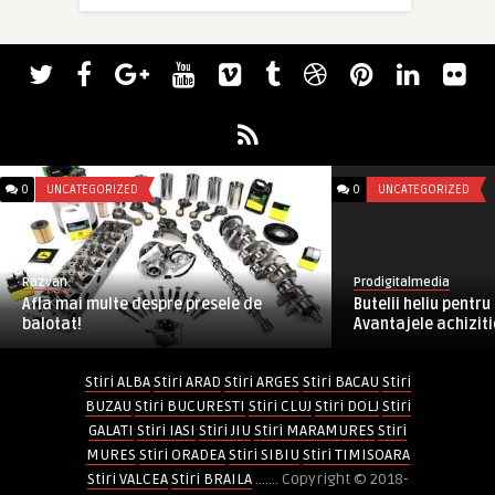
0
UNCATEGORIZED
0
UNCATEGORIZED
Razvan
Prodigitalmedia
Afla mai multe despre presele de
Butelii heliu pentr
balotat!
Avantajele achiziti
Stiri ALBA
Stiri ARAD
Stiri ARGES
Stiri BACAU
Stiri
BUZAU
Stiri BUCURESTI
Stiri CLUJ
Stiri DOLJ
Stiri
GALATI
Stiri IASI
Stiri JIU
Stiri MARAMURES
Stiri
MURES
Stiri ORADEA
Stiri SIBIU
Stiri TIMISOARA
Stiri VALCEA
Stiri BRAILA
....... Copyright © 2018-