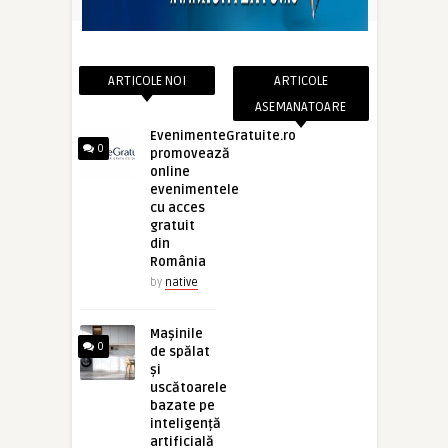
ARTICOLE NOI
ARTICOLE
ASEMANATOARE
EvenimenteGratuite.ro
0
promovează
online
evenimentele
cu acces
gratuit
din
România
by
native
Mașinile
0
de spălat
și
uscătoarele
bazate pe
inteligență
artificială