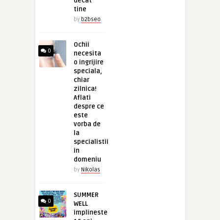
decât
tine
by
b2bseo
Ochii
0
necesita
o ingrijire
speciala,
chiar
zilnica!
Aflati
despre ce
este
vorba de
la
specialistii
in
domeniu
by
Nikolas
SUMMER
0
WELL
implineste