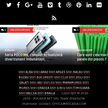
0
UNCATEGORIZED
0
UNCATEGORIZED
b2bseo
AlexandraM
Seria POCO M8, complet actualizată:
Care sunt cele mai 
divertisment îmbunătățit, ...
paiele din plastic?
Stiri ALBA
Stiri ARAD
Stiri ARGES
Stiri BACAU
Stiri
BUZAU
Stiri BUCURESTI
Stiri CLUJ
Stiri DOLJ
Stiri
GALATI
Stiri IASI
Stiri JIU
Stiri MARAMURES
Stiri
MURES
Stiri ORADEA
Stiri SIBIU
Stiri TIMISOARA
Stiri VALCEA
Stiri BRAILA
....... Copyright © 2018-
2019 - ROCADIA NET SRL. Toate drepturile
rezervate. contact: OFFICE@ROCADIA.COM