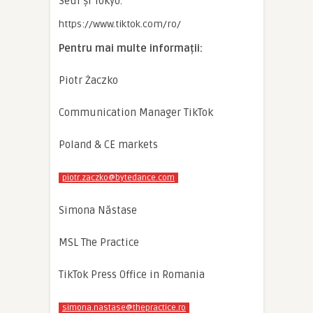
Seul și Tokyo.
https://www.tiktok.com/ro/
Pentru mai multe informații:
Piotr Żaczko
Communication Manager TikTok
Poland & CE markets
piotr.zaczko@bytedance.com
Simona Năstase
MSL The Practice
TikTok Press Office in Romania
simona.nastase@thepractice.ro