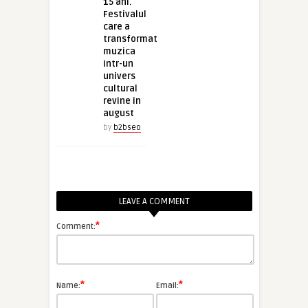
15 ani.
Festivalul
care a
transformat
muzica
intr-un
univers
cultural
revine in
august
by
b2bseo
LEAVE A COMMENT
*
Comment:
*
*
Name:
Email: