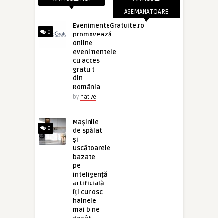
ASEMANATOARE
EvenimenteGratuite.ro
0
promovează
online
evenimentele
cu acces
gratuit
din
România
by
native
Mașinile
0
de spălat
și
uscătoarele
bazate
pe
inteligență
artificială
îți cunosc
hainele
mai bine