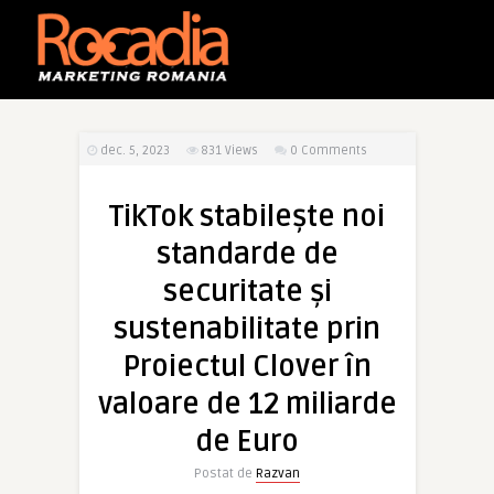
dec. 5, 2023
831
Views
0 Comments
TikTok stabilește noi
standarde de
securitate și
sustenabilitate prin
Proiectul Clover în
valoare de 12 miliarde
de Euro
Postat de
Razvan