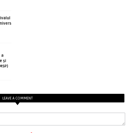
ivalul
nivers
 a
e și
(MSP)
LEAVE A COMMENT