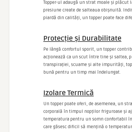
Topper-ul adaugă un strat moale și plăcut l
presiune create de salteaua obișnuită. Indi
piardă din calități, un topper poate face di
Protecție și Durabilitate
Pe lângă confortul sporit, un topper contrib
acționează ca un scut între tine și saltea, 
transpirației, scuame și alte impurități, to
bună pentru un timp mai îndelungat.
Izolare Termică
Un topper poate oferi, de asemenea, un str
corporală în timpul nopților friguroase și aj
temperatura pentru un somn confortabil în o
care găsesc dificil să mențină o temperatu