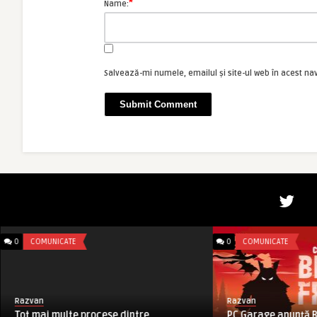
*
Name:
Salvează-mi numele, emailul și site-ul web în acest na
0
COMUNICATE
0
COMUNICATE
Razvan
Razvan
Tot mai multe procese dintre
PC Garage anunță B