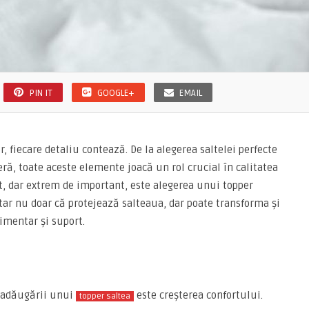
PIN IT
GOOGLE+
EMAIL
 fiecare detaliu contează. De la alegerea saltelei perfecte
ră, toate aceste elemente joacă un rol crucial în calitatea
t, dar extrem de important, este alegerea unui topper
tar nu doar că protejează salteaua, dar poate transforma și
imentar și suport.
e adăugării unui
este creșterea confortului.
topper saltea