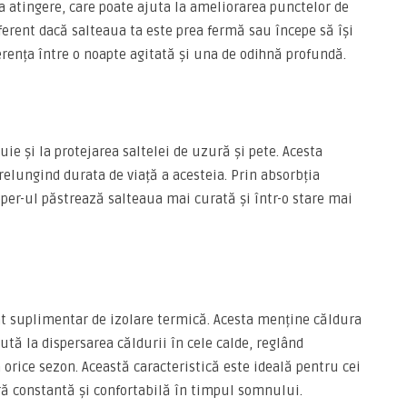
a atingere, care poate ajuta la ameliorarea punctelor de
ferent dacă salteaua ta este prea fermă sau începe să își
ferența între o noapte agitată și una de odihnă profundă.
uie și la protejarea saltelei de uzură și pete. Acesta
prelungind durata de viață a acesteia. Prin absorbția
pper-ul păstrează salteaua mai curată și într-o stare mai
at suplimentar de izolare termică. Acesta menține căldura
ută la dispersarea căldurii în cele calde, reglând
rice sezon. Această caracteristică este ideală pentru cei
ră constantă și confortabilă în timpul somnului.