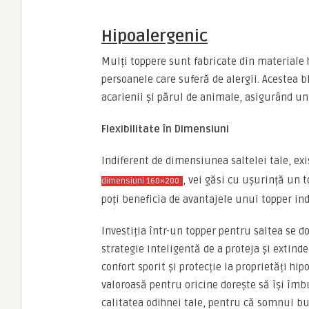
Hipoalergenic
Mulți toppere sunt fabricate din materiale 
persoanele care suferă de alergii. Acestea 
acarienii și părul de animale, asigurând u
Flexibilitate în Dimensiuni
Indiferent de dimensiunea saltelei tale, exi
, vei găsi cu ușurință un 
dimensiuni 160×200
poți beneficia de avantajele unui topper ind
Investiția într-un topper pentru saltea se do
strategie inteligentă de a proteja și extinde 
confort sporit și protecție la proprietăți hi
valoroasă pentru oricine dorește să își îmb
calitatea odihnei tale, pentru că somnul b