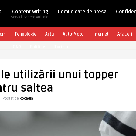
b
Content Writing
Comunicate de presa
Confiden
Servicii Scriere Articole
ort
Tehnologie
Arta
Auto-Moto
Internet
Afaceri
ONG
Politica
Turism
le utilizării unui topper
tru saltea
Postat de
Rocadia