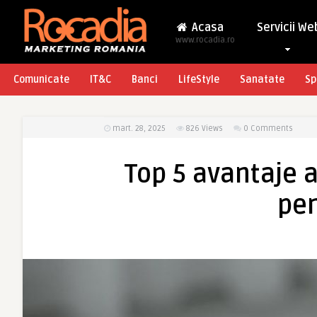
Acasa
Servicii We
www.rocadia.ro
Comunicate
IT&C
Banci
LifeStyle
Sanatate
Sp
mart. 28, 2025
826
Views
0 Comments
Top 5 avantaje a
pen