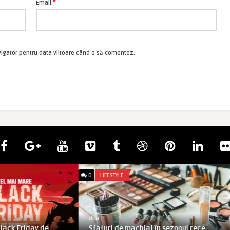
*
Email:
vigator pentru data viitoare când o să comentez.
0
LIFESTYLE
dca
lack Friday de
Sfaturi de machiaj în sezonul rece