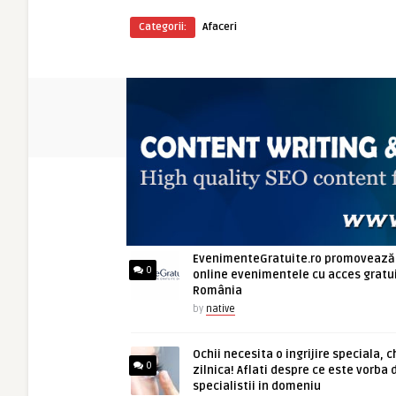
Categorii:
Afaceri
ARTICOLE NOI
EvenimenteGratuite.ro promovează
0
online evenimentele cu acces gratui
România
by
native
Ochii necesita o ingrijire speciala, c
0
zilnica! Aflati despre ce este vorba 
specialistii in domeniu