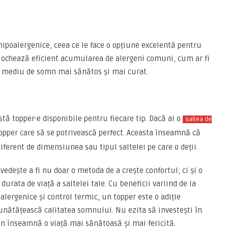
hipoalergenice, ceea ce le face o opțiune excelentă pentru
blochează eficient acumularea de alergeni comuni, cum ar fi
n mediu de somn mai sănătos și mai curat.
stă topper-e disponibile pentru fiecare tip. Dacă ai o
saltea de
topper care să se potrivească perfect. Aceasta înseamnă că
iferent de dimensiunea sau tipul saltelei pe care o deții.
vedește a fi nu doar o metoda de a crește confortul, ci și o
durata de viață a saltelei tale. Cu beneficii variind de la
poalergenice și control termic, un topper este o adiție
unătățească calitatea somnului. Nu ezita să investești în
un înseamnă o viață mai sănătoasă și mai fericită.