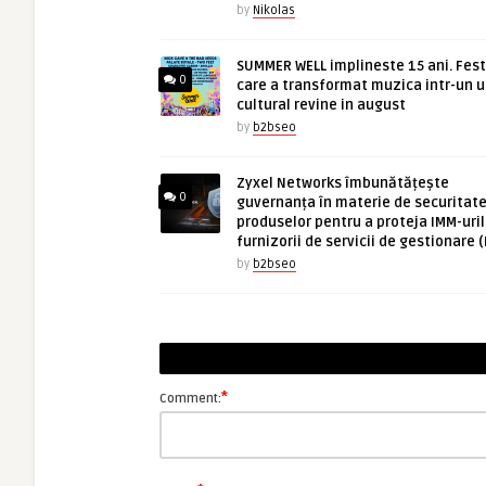
by
Nikolas
SUMMER WELL implineste 15 ani. Fest
0
care a transformat muzica intr-un u
cultural revine in august
by
b2bseo
Zyxel Networks îmbunătățește
0
guvernanța în materie de securitate
produselor pentru a proteja IMM-uril
furnizorii de servicii de gestionare 
by
b2bseo
*
Comment: