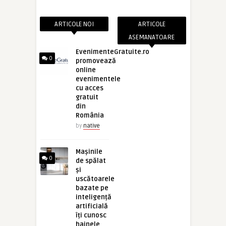
ARTICOLE NOI
ARTICOLE
ASEMANATOARE
EvenimenteGratuite.ro
0
promovează
online
evenimentele
cu acces
gratuit
din
România
by
native
Mașinile
0
de spălat
și
uscătoarele
bazate pe
inteligență
artificială
îți cunosc
hainele