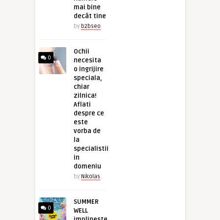
mai bine
decât tine
by
b2bseo
Ochii
0
necesita
o ingrijire
speciala,
chiar
zilnica!
Aflati
despre ce
este
vorba de
la
specialistii
in
domeniu
by
Nikolas
SUMMER
0
WELL
implineste