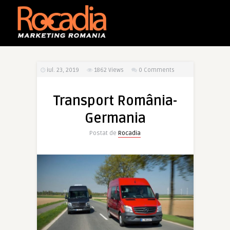
iul. 23, 2019
1862
Views
0 Comments
Transport România-
Germania
Postat de
Rocadia