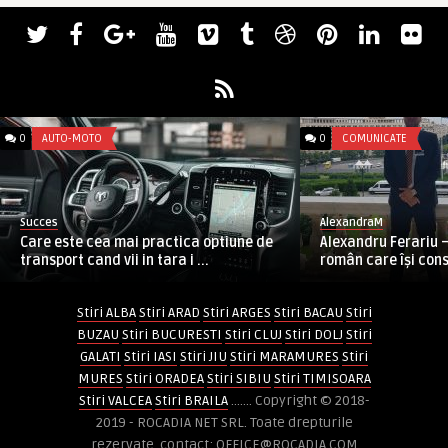
0
AUTO-MOTO
0
COMUNICATE
Succes
AlexandraM
Care este cea mai practica optiune de
Alexandru Ferariu 
transport cand vii in tara i ...
român care își const
Stiri ALBA
Stiri ARAD
Stiri ARGES
Stiri BACAU
Stiri
BUZAU
Stiri BUCURESTI
Stiri CLUJ
Stiri DOLJ
Stiri
GALATI
Stiri IASI
Stiri JIU
Stiri MARAMURES
Stiri
MURES
Stiri ORADEA
Stiri SIBIU
Stiri TIMISOARA
Stiri VALCEA
Stiri BRAILA
....... Copyright © 2018-
2019 - ROCADIA NET SRL. Toate drepturile
rezervate. contact: OFFICE@ROCADIA.COM