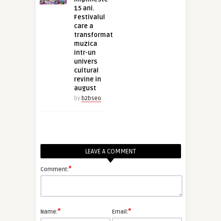
15 ani.
Festivalul
care a
transformat
muzica
intr-un
univers
cultural
revine in
august
by
b2bseo
LEAVE A COMMENT
*
Comment:
*
*
Name:
Email: