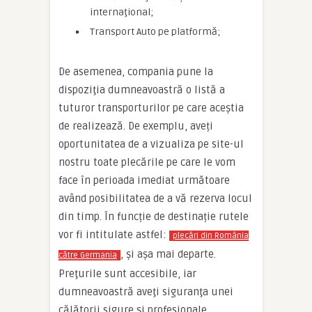
internaţional;
Transport Auto pe platformă;
De asemenea, compania pune la
dispoziţia dumneavoastră o listă a
tuturor transporturilor pe care aceştia
de realizează. De exemplu, aveți
oportunitatea de a vizualiza pe site-ul
nostru toate plecările pe care le vom
face în perioada imediat următoare
având posibilitatea de a vă rezerva locul
din timp. În funcție de destinație rutele
vor fi intitulate astfel:
plecări din România
, și așa mai departe.
către Germania
Preţurile sunt accesibile, iar
dumneavoastră aveţi siguranţa unei
călătorii sigure şi profesionale.