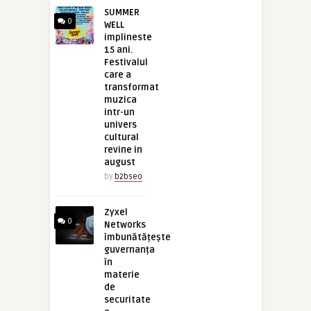
SUMMER
0
WELL
implineste
15 ani.
Festivalul
care a
transformat
muzica
intr-un
univers
cultural
revine in
august
by
b2bseo
Zyxel
0
Networks
îmbunătățește
guvernanța
în
materie
de
securitate