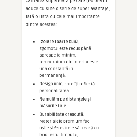
Calitatea superioară pe care ți-o oferim
aduce cu sine o serie de super avantaje,
iată o listă cu cele mai importante
dintre acestea:
Izolare foarte bună
,
zgomotul este redus până
aproape la minim,
temperatura din interior este
una constantă în
permanență.
Design unic,
care îți reflectă
personalitatea.
Ne mulăm pe distanțele și
măsurile tale.
Durabilitate crescută.
Materialele premium fac
ușile și ferestrele să treacă cu
brio testul timpului,