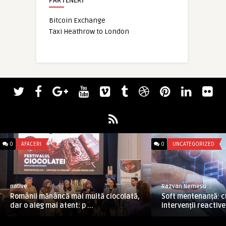
PARTENERI
Bitcoin Exchange
Taxi Heathrow to London
0
AFACERI
0
UNCATEGORIZED
native
Razvan Nemesu
Românii mănâncă mai multă ciocolată,
Soft mentenanță: c
dar o aleg mai atent: p ...
intervenții reactive 