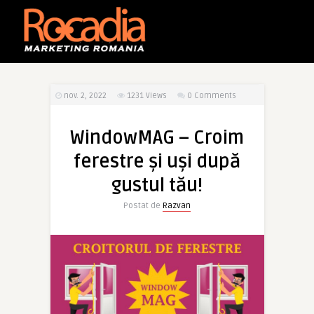
nov. 2, 2022
1231
Views
0 Comments
WindowMAG – Croim
ferestre şi uşi după
gustul tău!
Postat de
Razvan