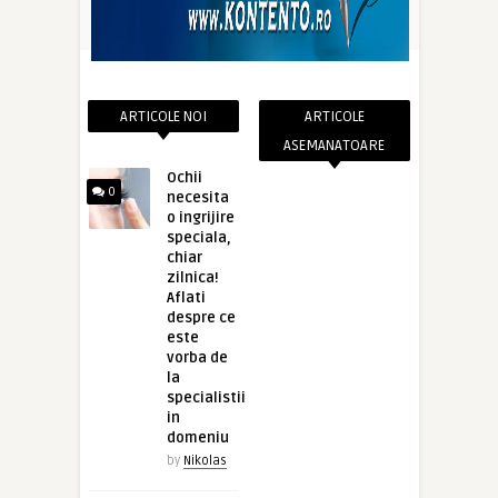
ARTICOLE NOI
ARTICOLE
ASEMANATOARE
Ochii
0
necesita
o ingrijire
speciala,
chiar
zilnica!
Aflati
despre ce
este
vorba de
la
specialistii
in
domeniu
by
Nikolas