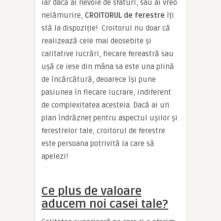
iar dacă ai nevoie de sfaturi, sau ai vreo
nelămurire,
CROITORUL de ferestre
îți
stă la dispoziție! Croitorul nu doar că
realizează cele mai deosebite și
calitative lucrări, fiecare fereastră sau
ușă ce iese din mâna sa este una plină
de încărcătură, deoarece își pune
pasiunea în fiecare lucrare, indiferent
de complexitatea acesteia. Dacă ai un
plan îndrăzneț pentru aspectul ușilor și
ferestrelor tale, croitorul de ferestre
este persoana potrivită la care să
apelezi!
Ce plus de valoare
aducem noi casei tale?