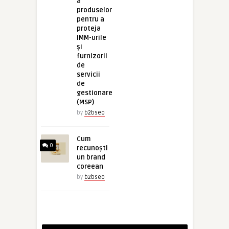
a
produselor
pentru a
proteja
IMM-urile
și
furnizorii
de
servicii
de
gestionare
(MSP)
by
b2bseo
Cum
0
recunoști
un brand
coreean
by
b2bseo