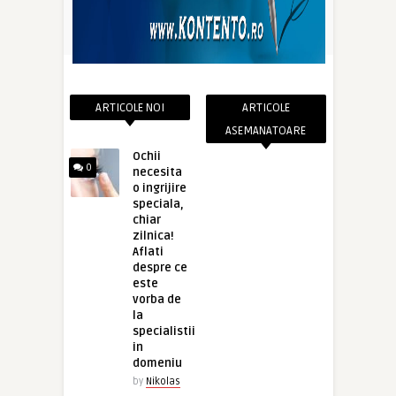
ARTICOLE NOI
ARTICOLE
ASEMANATOARE
Ochii
0
necesita
o ingrijire
speciala,
chiar
zilnica!
Aflati
despre ce
este
vorba de
la
specialistii
in
domeniu
by
Nikolas