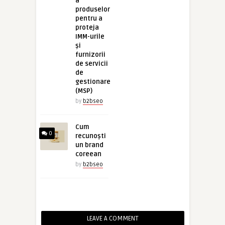
a
produselor
pentru a
proteja
IMM-urile
și
furnizorii
de servicii
de
gestionare
(MSP)
by
b2bseo
Cum
0
recunoști
un brand
coreean
by
b2bseo
LEAVE A COMMENT