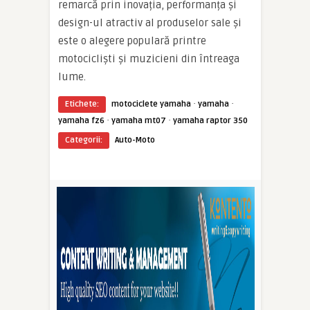
remarcă prin inovația, performanța și
design-ul atractiv al produselor sale și
este o alegere populară printre
motocicliști și muzicieni din întreaga
lume.
·
·
Etichete:
motociclete yamaha
yamaha
·
·
yamaha fz6
yamaha mt07
yamaha raptor 350
Categorii:
Auto-Moto