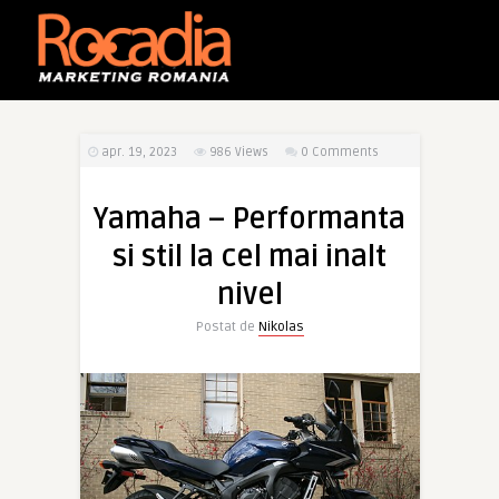
apr. 19, 2023
986
Views
0 Comments
Yamaha – Performanta
si stil la cel mai inalt
nivel
Postat de
Nikolas