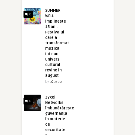
SUMMER
0
WELL
implineste
15 ani.
Festivalul
care a
transformat
muzica
intr-un
univers
cultural
revine in
august
by
b2bseo
Zyxel
0
Networks
îmbunătățește
guvernanța
în materie
de
securitate