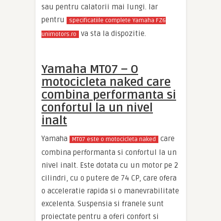
sau pentru calatorii mai lungi. Iar
pentru
specificatiile complete Yamaha FZ6
va sta la dispozitie.
unimotors.ro
Yamaha MT07 – O
motocicleta naked care
combina performanta si
confortul la un nivel
inalt
Yamaha
care
MT07 este o motocicleta naked
combina performanta si confortul la un
nivel inalt. Este dotata cu un motor pe 2
cilindri, cu o putere de 74 CP, care ofera
o acceleratie rapida si o manevrabilitate
excelenta. Suspensia si franele sunt
proiectate pentru a oferi confort si