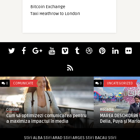
Bitcoin Exchange
Taxi Heathrow to London
0
COMUNICATE
0
UNCATEGORIZED
Cristian
Rocadia
Cum să optimizezi comunicarea pentru
MAREA DESCHIDERE NI
a maximiza impactul în media
Delia, Puya și Mario,
Stiri ALBA
Stiri ARAD
Stiri ARGES
Stiri BACAU
Stiri