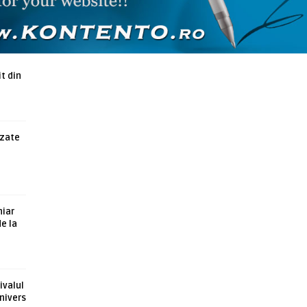
ARTICOLE ASEMANATOARE
t din
azate
hiar
de la
ivalul
nivers