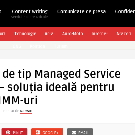
b
Content Writing
Comunicate de presa
Confiden
Servicii Scriere Articole
ort
Tehnologie
Arta
Auto-Moto
Internet
Afaceri
ONG
Politica
Turism
le de tip Managed Service
– soluția ideală pentru
IMM-uri
Postat de
Razvan
PIN IT
GOOGLE+
EMAIL