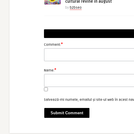
cultural revine in august
by
b2bseo
*
Comment:
*
Name:
Salvează-mi numele, emailul și site-ul web în acest na