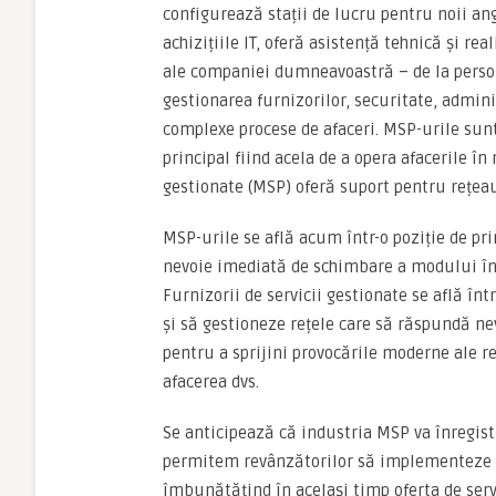
configurează stații de lucru pentru noii an
achizițiile IT, oferă asistență tehnică și 
ale companiei dumneavoastră – de la persona
gestionarea furnizorilor, securitate, admini
complexe procese de afaceri. MSP-urile sunt 
principal fiind acela de a opera afacerile în 
gestionate (MSP) oferă suport pentru rețeau
MSP-urile se află acum într-o poziție de p
nevoie imediată de schimbare a modului în 
Furnizorii de servicii gestionate se află înt
și să gestioneze rețele care să răspundă nevo
pentru a sprijini provocările moderne ale re
afacerea dvs.
Se anticipează că industria MSP va înregist
permitem revânzătorilor să implementeze cu 
îmbunătățind în același timp oferta de serv