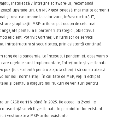
gajați, instalează / întreține software-ul, recomandă
realizează upgrade-uri. Un MSP gestionează mai multe domenii
l și resurse umane la salarizare, infrastructură IT,
strare și aplicații. MSP-urile se pot ocupa de cele mai
angajate pentru a fi parteneri strategici, obiectivul
mod eficient. Potrivit Gartner, un furnizor de servicii
a, infrastructura și securitatea, prin asistență continuă.
rim rang de la pandemie. La începutul pandemiei, observam o
care rețelele sunt implementate, întreținute și gestionate.
r-o poziție excelentă pentru a ajuta clienții să construiască
ilor noii normalități. În calitate de MSP, veți fi echipat
țelei și pentru a asigura noi fluxuri de venituri pentru
ra un CAGR de 11% până în 2025. De aceea, la Zyxel, le
ușurință servicii gestionate în portofoliul lor existent,
icii gestionate a MSP-urilor existente.