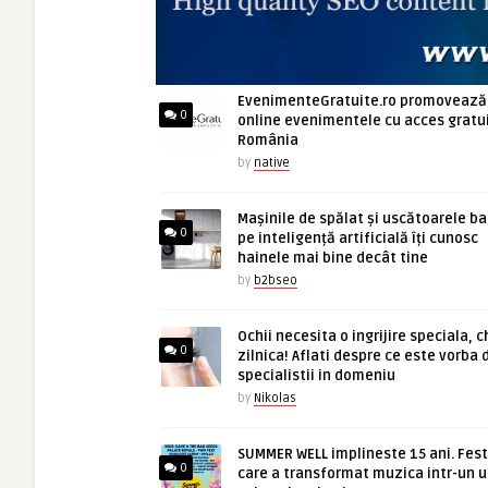
ARTICOLE NOI
EvenimenteGratuite.ro promovează
0
online evenimentele cu acces gratui
România
by
native
Mașinile de spălat și uscătoarele b
0
pe inteligență artificială îți cunosc
hainele mai bine decât tine
by
b2bseo
Ochii necesita o ingrijire speciala, c
0
zilnica! Aflati despre ce este vorba 
specialistii in domeniu
by
Nikolas
SUMMER WELL implineste 15 ani. Fest
0
care a transformat muzica intr-un u