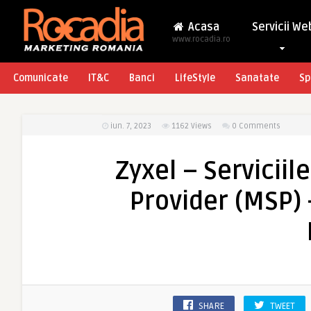
Acasa
Servicii We
www.rocadia.ro
Comunicate
IT&C
Banci
LifeStyle
Sanatate
Sp
iun. 7, 2023
1162
Views
0 Comments
Zyxel – Servicii
Provider (MSP) 
SHARE
TWEET