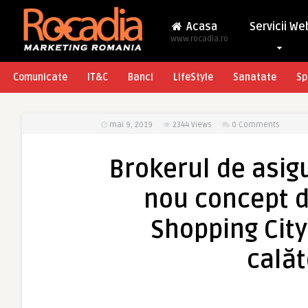
Acasa
Servicii We
www.rocadia.ro
Comunicate
IT&C
Banci
LifeStyle
Sanatate
Sp
mai 9, 2019
2344
Views
0 Comments
Brokerul de asig
nou concept d
Shopping City
calăt