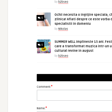
by
b2bseo
Ochii necesita o ingrijire speciala, c
0
zilnica! Aflati despre ce este vorba 
specialistii in domeniu
by
Nikolas
SUMMER WELL implineste 15 ani. Fest
0
care a transformat muzica intr-un u
cultural revine in august
by
b2bseo
*
Comment:
*
Name: