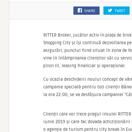
SHARE
TWEET
RITTER Broker, jucător activ în piața de bro
Shopping City și își continuă dezvoltarea p
asigurări, punctul fiind situat în zona de fo
vine în întâmpinarea clienților săi cu serv
pilon III, leasing financiar și operațional.
Cu ocazia deschiderii noului concept de vân
campanie specială pentru toți clienții Băne
la ora 22:00, se va desfășura campaniei “Căl
Clienții care vor trece pragul insulei RITT
iunie 2019 și care fac dovada achiziționării 
o agenție de turism pentru city break în Eur