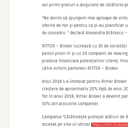
vor primi gratuit o asigurare de călătorie p
“Ne dorim să ajungem mai aproape de viitorii
oferite de noi și pentru ca și-au planificat 
de concediu. “ declară Alexandra Brătescu –
RITTER – Broker lucrează cu 30 de societăți 
pensii pilon III și cu 10 companii de leasin
produse financiare potențialilor clienți. Pr
către viitorii parteneri RITTER – Broker.
Anul 2018 s-a încheiat pentru Ritter Broker 
creștere de aproximativ 20% față de anul 2
Tot în anul 2018, Ritter Broker a devenit pa
50% din acțiunile companiei.
Campania “Călătorește protejat alături de 
accesat pe site-ul oficial
https://ritter.ro/regu