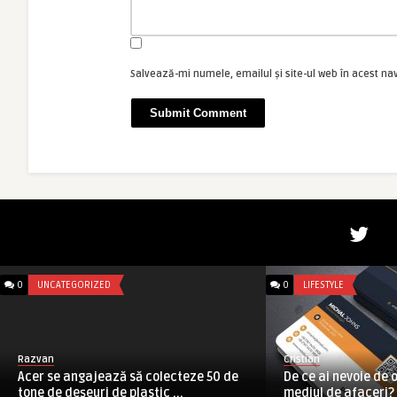
Salvează-mi numele, emailul și site-ul web în acest na
0
UNCATEGORIZED
0
LIFESTYLE
Razvan
Cristian
Acer se angajează să colecteze 50 de
De ce ai nevoie de o
tone de deșeuri de plastic ...
mediul de afaceri?