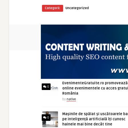
Categorii:
Uncategorized
ARTICOLE NOI
EvenimenteGratuite.ro promovează
0
online evenimentele cu acces gratui
România
by
native
Mașinile de spălat și uscătoarele b
0
pe inteligență artificială îți cunosc
hainele mai bine decât tine