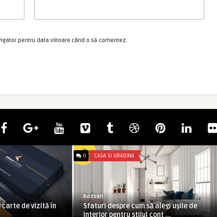
vigator pentru data viitoare când o să comentez.
0
CASA SI GRADINA
Razvan
 carte de vizită în
Sfaturi despre cum să alegi ușile de
interior pentru stilul cont ...