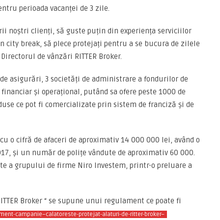
entru perioada vacanței de 3 zile.
 noștri clienți, să guste puțin din experiența serviciilor
un city break, să plece protejați pentru a se bucura de zilele
 Directorul de vânzări RITTER Broker.
de asigurări, 3 societăți de administrare a fondurilor de
g financiar și operațional, putând sa ofere peste 1000 de
oduse ce pot fi comercializate prin sistem de franciză și de
cu o cifră de afaceri de aproximativ 14 000 000 lei, având o
017, și un număr de polițe vândute de aproximativ 60 000.
rte a grupului de firme Niro Investem, printr-o preluare a
RITTER Broker “ se supune unui regulament ce poate fi
lament-campanie–calatoreste-protejat-alaturi-de-ritter-broker–