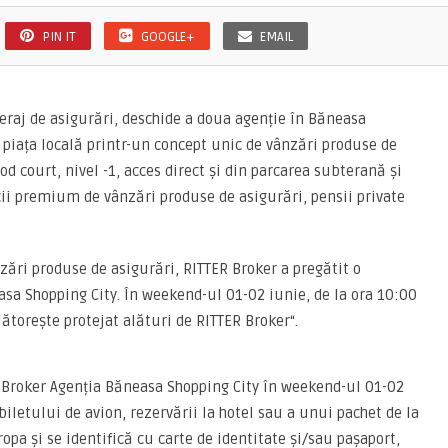
PIN IT
GOOGLE+
EMAIL
keraj de asigurări, deschide a doua agenție în Băneasa
e piața locală printr-un concept unic de vânzări produse de
od court, nivel -1, acces direct și din parcarea subterană și
icii premium de vânzări produse de asigurări, pensii private
zări produse de asigurări, RITTER Broker a pregătit o
asa Shopping City. În weekend-ul 01-02 iunie, de la ora 10:00
ătorește protejat alături de RITTER Broker“.
ER Broker Agenția Băneasa Shopping City în weekend-ul 01-02
biletului de avion, rezervării la hotel sau a unui pachet de la
opa și se identifică cu carte de identitate și/sau pașaport,