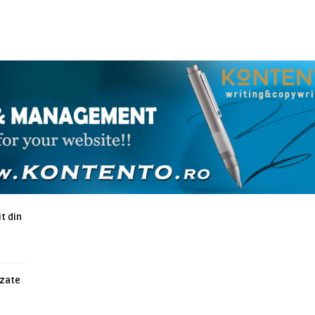
ARTICOLE ASEMANATOARE
t din
azate