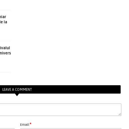
hiar
de la
ivalul
nivers
LEAVE A COMMENT
*
Email: