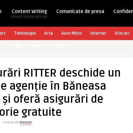
b
Content Writing
Comunicate de presa
Confiden
Servicii Scriere Articole
ort
Tehnologie
Arta
Auto-Moto
Internet
Afaceri
ONG
Politica
Turism
urări RITTER deschide un
e agenție în Băneasa
 și oferă asigurări de
orie gratuite
Postat de
Razvan