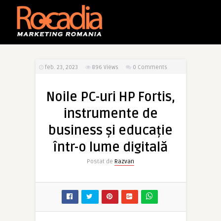
feb. 23, 2023
896
Views
0 Comments
Noile PC-uri HP Fortis,
instrumente de
business și educație
într-o lume digitală
Postat de
Razvan