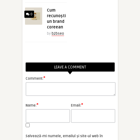
Cum
0
recunoști
un brand
coreean
by
b2bseo
LEAVE A COMMENT
*
Comment:
*
*
Name:
Email:
Salvează-mi numele, emailul și site-ul web în