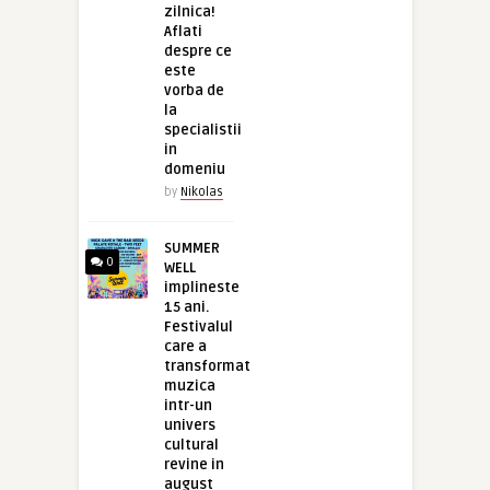
zilnica!
Aflati
despre ce
este
vorba de
la
specialistii
in
domeniu
by
Nikolas
SUMMER
0
WELL
implineste
15 ani.
Festivalul
care a
transformat
muzica
intr-un
univers
cultural
revine in
august