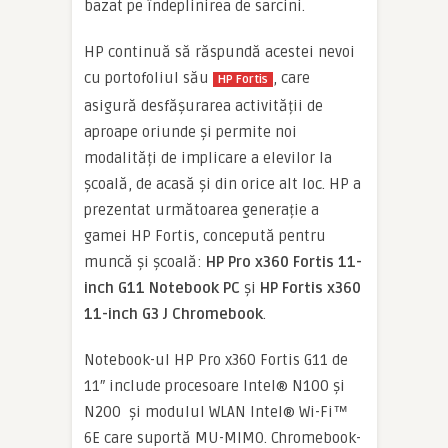
bazat pe îndeplinirea de sarcini.
HP continuă să răspundă acestei nevoi
cu portofoliul său
, care
HP Fortis
asigură desfășurarea activității de
aproape oriunde și permite noi
modalități de implicare a elevilor la
școală, de acasă și din orice alt loc. HP a
prezentat următoarea generație a
gamei HP Fortis, concepută pentru
muncă și școală:
HP Pro x360 Fortis 11-
inch G11 Notebook PC
și
HP Fortis x360
11-inch G3 J Chromebook
.
Notebook-ul HP Pro x360 Fortis G11 de
11″ include procesoare Intel® N100 și
N200 și modulul WLAN Intel® Wi-Fi™
6E care suportă MU-MIMO. Chromebook-