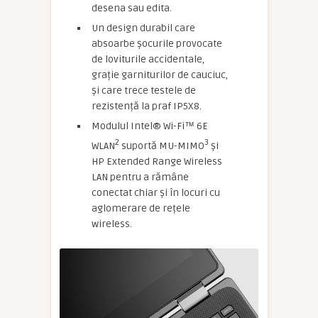
desena sau edita.
Un design durabil care
absoarbe șocurile provocate
de loviturile accidentale,
grație garniturilor de cauciuc,
și care trece testele de
rezistență la praf IP5X8.
Modulul Intel® Wi-Fi™ 6E
2
3
WLAN
suportă MU-MIMO
și
HP Extended Range Wireless
LAN pentru a rămâne
conectat chiar și în locuri cu
aglomerare de rețele
wireless.