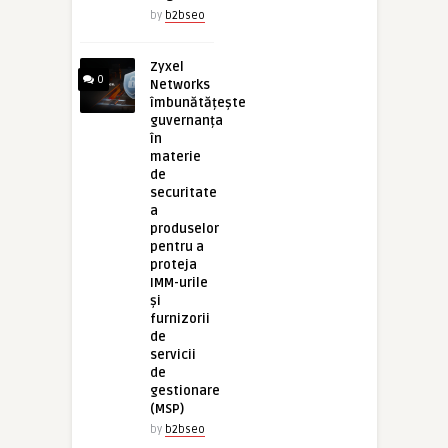
by
b2bseo
Zyxel
0
Networks
îmbunătățește
guvernanța
în
materie
de
securitate
a
produselor
pentru a
proteja
IMM-urile
și
furnizorii
de
servicii
de
gestionare
(MSP)
by
b2bseo