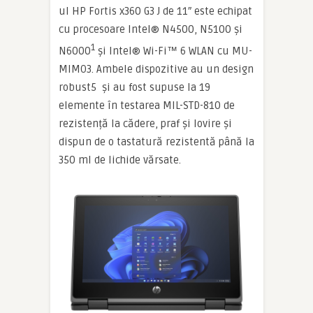
ul HP Fortis x360 G3 J de 11″ este echipat
cu procesoare Intel® N4500, N5100 și
1
N6000
și Intel® Wi-Fi™ 6 WLAN cu MU-
MIMO3. Ambele dispozitive au un design
robust5 și au fost supuse la 19
elemente în testarea MIL-STD-810 de
rezistență la cădere, praf și lovire și
dispun de o tastatură rezistentă până la
350 ml de lichide vărsate.