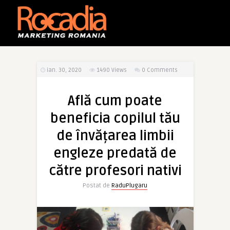
ian. 30, 2020
1490
Views
0 Comments
Află cum poate
beneficia copilul tău
de învățarea limbii
engleze predată de
către profesori nativi
Postat de
RaduPlugaru