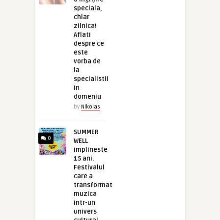
speciala,
chiar
zilnica!
Aflati
despre ce
este
vorba de
la
specialistii
in
domeniu
by
Nikolas
SUMMER
0
WELL
implineste
15 ani.
Festivalul
care a
transformat
muzica
intr-un
univers