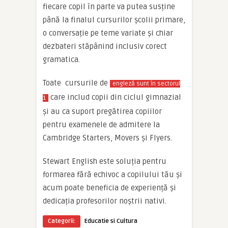
fiecare copil în parte va putea susține
până la finalul cursurilor școlii primare,
o conversație pe teme variate și chiar
dezbateri stăpânind inclusiv corect
gramatica.
Toate cursurile de
engleză sunt în sectorul
care includ copii din ciclul gimnazial
1
și au ca suport pregătirea copiilor
pentru examenele de admitere la
Cambridge Starters, Movers și Flyers.
Stewart English este soluția pentru
formarea fără echivoc a copilului tău și
acum poate beneficia de experiență și
dedicația profesorilor noștrii nativi.
Categorii:
Educatie si Cultura