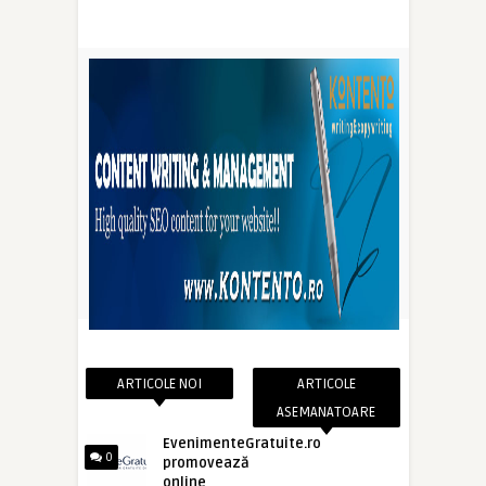
ARTICOLE NOI
ARTICOLE
ASEMANATOARE
EvenimenteGratuite.ro
0
promovează
online