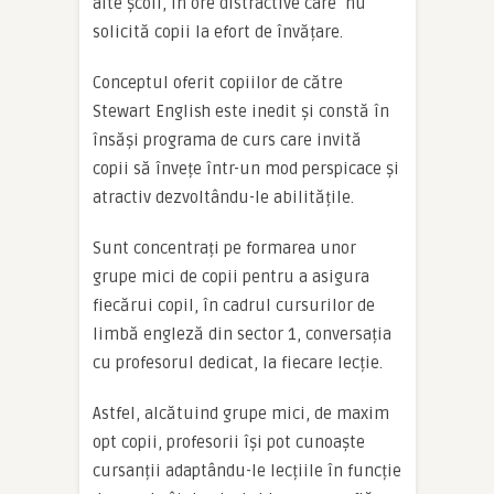
alte școli, în ore distractive care nu
solicită copii la efort de învățare.
Conceptul oferit copiilor de către
Stewart English este inedit și constă în
însăși programa de curs care invită
copii să învețe într-un mod perspicace și
atractiv dezvoltându-le abilitățile.
Sunt concentrați pe formarea unor
grupe mici de copii pentru a asigura
fiecărui copil, în cadrul cursurilor de
limbă engleză din sector 1, conversația
cu profesorul dedicat, la fiecare lecție.
Astfel, alcătuind grupe mici, de maxim
opt copii, profesorii își pot cunoaște
cursanții adaptându-le lecțiile în funcție