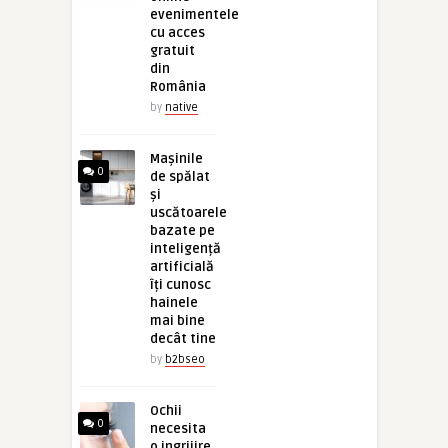
evenimentele
cu acces
gratuit
din
România
by
native
Mașinile
0
de spălat
și
uscătoarele
bazate pe
inteligență
artificială
îți cunosc
hainele
mai bine
decât tine
by
b2bseo
Ochii
0
necesita
o ingrijire