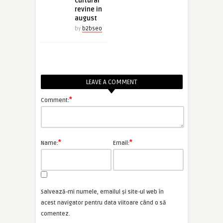
cultural
revine in
august
by
b2bseo
LEAVE A COMMENT
*
Comment:
*
*
Name:
Email:
Salvează-mi numele, emailul și site-ul web în
acest navigator pentru data viitoare când o să
comentez.