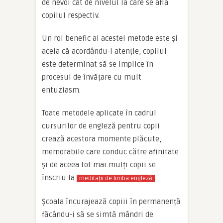
de nevoi cât de nivelul la care se află
copilul respectiv.
Un rol benefic al acestei metode este și
acela că acordându-i atenție, copilul
este determinat să se implice în
procesul de învățare cu mult
entuziasm.
Toate metodele aplicate în cadrul
cursurilor de engleză pentru copii
crează acestora momente plăcute,
memorabile care conduc către afinitate
și de aceea tot mai mulți copii se
înscriu la
.
meditații de limba engleză
Școala încurajează copiii în permanență
făcându-i să se simtă mândri de