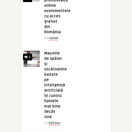
promovează
online
evenimentele
cu acces
gratuit
din
România
by
native
Mașinile
0
de spălat
și
uscătoarele
bazate
pe
inteligență
artificială
îți cunosc
hainele
mai bine
decât
tine
by
b2bseo