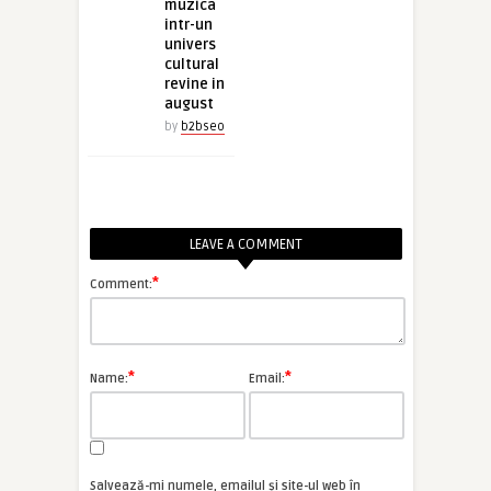
muzica
intr-un
univers
cultural
revine in
august
by
b2bseo
LEAVE A COMMENT
*
Comment:
*
*
Name:
Email:
Salvează-mi numele, emailul și site-ul web în