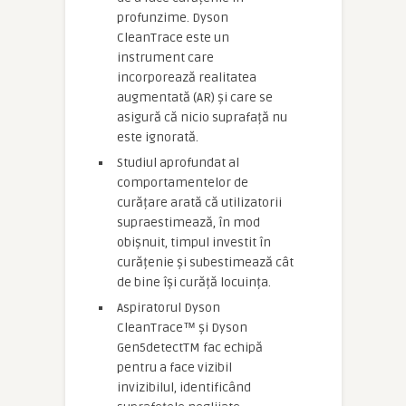
profunzime. Dyson
CleanTrace este un
instrument care
incorporează realitatea
augmentată (AR) și care se
asigură că nicio suprafață nu
este ignorată.
Studiul aprofundat al
comportamentelor de
curățare arată că utilizatorii
supraestimează, în mod
obișnuit, timpul investit în
curățenie și subestimează cât
de bine își curăță locuința.
Aspiratorul Dyson
CleanTrace™ și Dyson
Gen5detectTM fac echipă
pentru a face vizibil
invizibilul, identificând