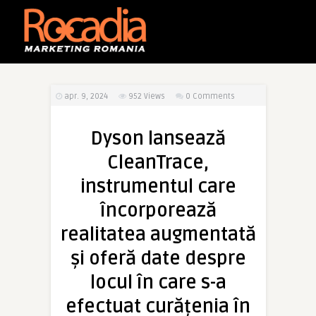
apr. 9, 2024
952
Views
0 Comments
Dyson lansează
CleanTrace,
instrumentul care
încorporează
realitatea augmentată
și oferă date despre
locul în care s-a
efectuat curățenia în