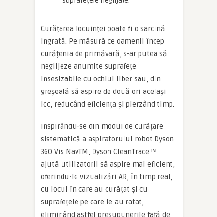
suprafețele neglijate.
Curățarea locuinței poate fi o sarcină
ingrată. Pe măsură ce oamenii încep
curățenia de primăvară, s-ar putea să
neglijeze anumite suprafețe
insesizabile cu ochiul liber sau, din
greșeală să aspire de două ori același
loc, reducând eficiența și pierzând timp.
Inspirându-se din modul de curățare
sistematică a aspiratorului robot Dyson
360 Vis NavTM, Dyson CleanTrace™
ajută utilizatorii să aspire mai eficient,
oferindu-le vizualizări AR, în timp real,
cu locul în care au curățat și cu
suprafețele pe care le-au ratat,
eliminând astfel presupunerile față de