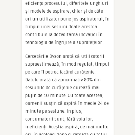
eficiența procesului, diferitele unghiuri
și modele de aspirare, chiar și de câte
ori un utilizator pune jos aspiratorul, în
timpul unei sesiuni. Toate acestea
contribuie la dezvoltarea inovației în
tehnologia de îngrijire a suprafețelor.
Cercetările Dyson arată că utilizatorii
supraestimează, în mod regulat, timpul
pe care îl petrec facând curățenie.
Datele arată că aproximativ 80% din
sesiunile de curățenie durează mai
puțin de 10 minute. Cu toate acestea,
oamenii susțin că aspiră în medie 24 de
minute pe sesiune. În plus,
consumatorii sunt, fără voia lor,
ineficienți. Aceștia aspiră, de mai multe
ori, în aceleași zone și ratează cu totul