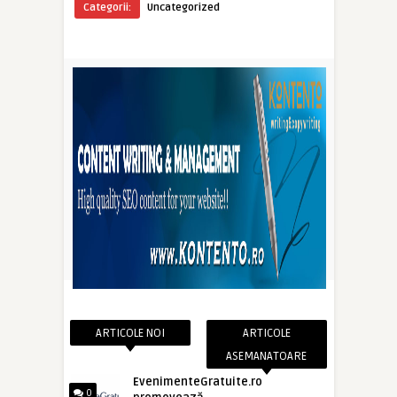
Categorii:
Uncategorized
ARTICOLE NOI
ARTICOLE
ASEMANATOARE
EvenimenteGratuite.ro
0