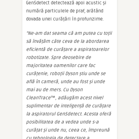
Gen5detect detectează apoi acustic și
numără particulele de praf, arătând
dovada unei curățări în profunzime.
“
Ne-am dat seama că am putea cu toții
să învățăm câte ceva de la abordarea
eficientă de curățare a aspiratoarelor
robotizate. Spre deosebire de
majoritatea oamenilor care fac
curățenie, roboții Dyson știu unde se
află în cameră, unde au fost și unde
mai au de mers. Cu Dyson
CleanTrace™, adăugăm acest nivel
suplimentar de inteligență de curățare
la aspiratorul Gen5detect. Acesta oferă
posibilitatea de a vedea unde s-a
curățat și unde nu, ceea ce, împreună
cu tehnologia de detectare a