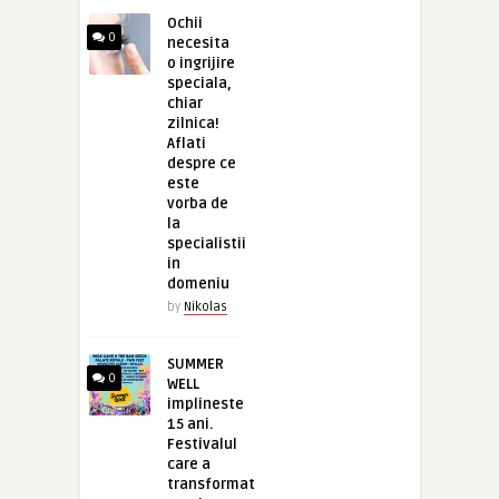
Ochii
0
necesita
o ingrijire
speciala,
chiar
zilnica!
Aflati
despre ce
este
vorba de
la
specialistii
in
domeniu
by
Nikolas
SUMMER
0
WELL
implineste
15 ani.
Festivalul
care a
transformat