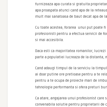
furnizeaza apa curata si gratuita proprietari
apa proaspata atunci cand apa de la reteaua
mult mai sanatoasa de baut decat apa de la
Cu toate acestea, forarea unui put poate fi
profesionisti pentru a efectua servicii de 
si mai accesibila.
Daca esti ca majoritatea romanilor, lucrez
parte a populatiei lucreaza de la distanta,
Cand adaugi timpul de la serviciu la timpul d
ai doar putine ore pretioase pentru a te rel
pentru a te ocupa de proiecte mari de imbun
tehnologie performanta si ofera preturi bune
Ca atare, angajarea unui profesionist care s
convenabila solutie pentru proprietarii de c