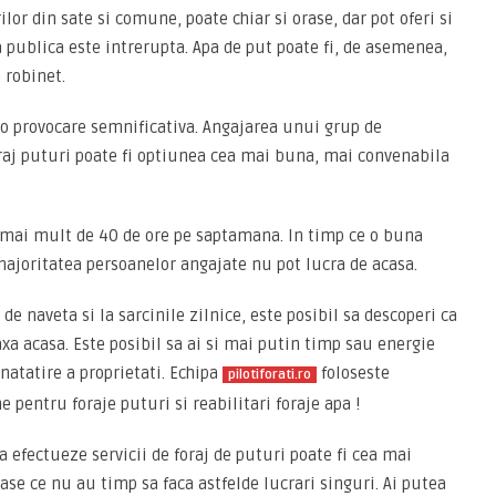
lor din sate si comune, poate chiar si orase, dar pot oferi si
 publica este intrerupta. Apa de put poate fi, de asemenea,
 robinet.
 o provocare semnificativa. Angajarea unui grup de
foraj puturi poate fi optiunea cea mai buna, mai convenabila
i mai mult de 40 de ore pe saptamana. In timp ce o buna
 majoritatea persoanelor angajate nu pot lucra de acasa.
e naveta si la sarcinile zilnice, este posibil sa descoperi ca
axa acasa. Este posibil sa ai si mai putin timp sau energie
atatire a proprietati. Echipa
foloseste
pilotiforati.ro
 pentru foraje puturi si reabilitari foraje apa !
a efectueze servicii de foraj de puturi poate fi cea mai
ase ce nu au timp sa faca astfelde lucrari singuri. Ai putea