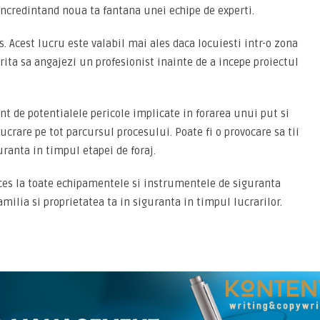
 incredintand noua ta fantana unei echipe de experti.
. Acest lucru este valabil mai ales daca locuiesti intr-o zona
rita sa angajezi un profesionist inainte de a incepe proiectul
nt de potentialele pericole implicate in forarea unui put si
crare pe tot parcursul procesului. Poate fi o provocare sa tii
ranta in timpul etapei de foraj.
acces la toate echipamentele si instrumentele de siguranta
amilia si proprietatea ta in siguranta in timpul lucrarilor.