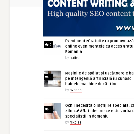
ARTICOLE NOI
EvenimenteGratuite.ro promovează
0
online evenimentele cu acces gratui
România
by
native
Mașinile de spălat și uscătoarele b
0
pe inteligență artificială îți cunosc
hainele mai bine decât tine
by
b2bseo
Ochii necesita o ingrijire speciala, c
0
zilnica! Aflati despre ce este vorba 
specialistii in domeniu
by
Nikolas