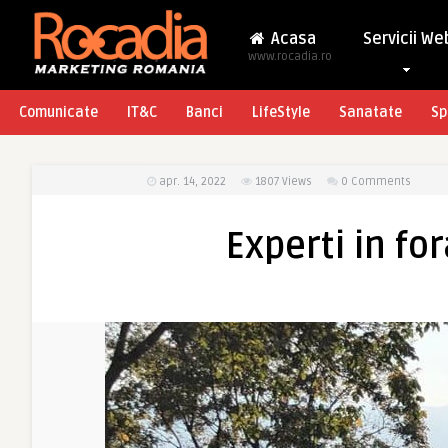
Acasa
Servicii We
www.rocadia.ro
Comunicate
IT&C
Banci
LifeStyle
Sanatate
Sp
apr. 14, 2022
1807
Views
0 Comments
Experti in for