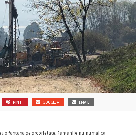
PIN IT
GOOGLE+
EMAIL
ea o fantana pe proprietate. Fantanile nu numai ca