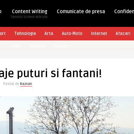
b
Content Writing
Comunicate de presa
Confiden
Servicii Scriere Articole
ort
Tehnologie
Arta
Auto-Moto
Internet
Afaceri
ONG
Politica
Turism
aje puturi si fantani!
Postat de
Razvan