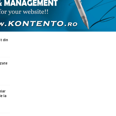
ARTICOLE ASEMANATOARE
t din
azate
hiar
de la