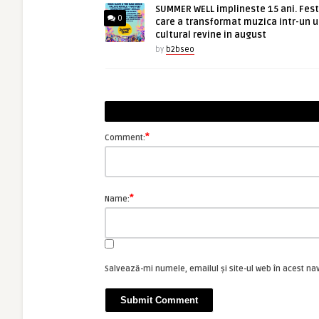
SUMMER WELL implineste 15 ani. Fest
0
care a transformat muzica intr-un u
cultural revine in august
by
b2bseo
*
Comment:
*
Name:
Salvează-mi numele, emailul și site-ul web în acest na