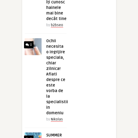
îți cunosc
hainele
mai bine
decât tine
by
b2bseo
Ochii
0
necesita
o ingrijire
speciala,
chiar
zilnica!
Aflati
despre ce
este
vorba de
la
specialistii
in
domeniu
by
Nikolas
SUMMER