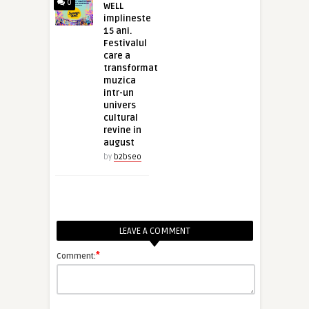
0
WELL
implineste
15 ani.
Festivalul
care a
transformat
muzica
intr-un
univers
cultural
revine in
august
by
b2bseo
LEAVE A COMMENT
*
Comment: