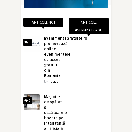
ARTICOLE NOI
ARTICOLE
ASEMANATOARE
EvenimenteGratuite.ro
0
promovează
online
evenimentele
cu acces
gratuit
din
România
by
native
Mașinile
0
de spălat
și
uscătoarele
bazate pe
inteligență
artificială