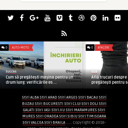
0
AUTO-MOTO
0
AFACERI
Succes
dca
Cum să pregătești mașina pentru un
Află trucuri despre
drum lung: verificările es ...
pregătești pentru se
Stiri ALBA
Stiri ARAD
Stiri ARGES
Stiri BACAU
Stiri
BUZAU
Stiri BUCURESTI
Stiri CLUJ
Stiri DOLJ
Stiri
GALATI
Stiri IASI
Stiri JIU
Stiri MARAMURES
Stiri
MURES
Stiri ORADEA
Stiri SIBIU
Stiri TIMISOARA
Stiri VALCEA
Stiri BRAILA
....... Copyright © 2018-