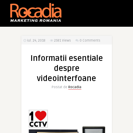
iul. 24, 2018
2581
Views
0 Comments
Informatii esentiale
despre
videointerfoane
Postat de
Rocadia