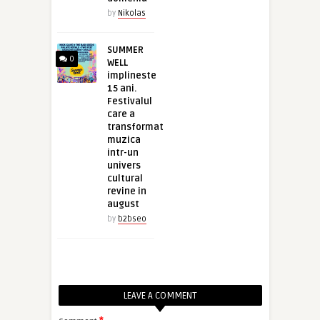
by
Nikolas
SUMMER
0
WELL
implineste
15 ani.
Festivalul
care a
transformat
muzica
intr-un
univers
cultural
revine in
august
by
b2bseo
LEAVE A COMMENT