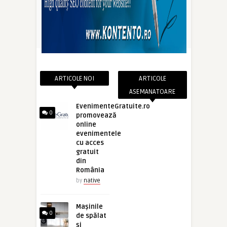
ARTICOLE NOI
ARTICOLE
ASEMANATOARE
EvenimenteGratuite.ro
0
promovează
online
evenimentele
cu acces
gratuit
din
România
by
native
Mașinile
0
de spălat
și