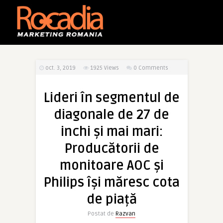
oct. 3, 2019
1925
Views
0 Comments
Lideri în segmentul de
diagonale de 27 de
inchi și mai mari:
Producătorii de
monitoare AOC și
Philips își măresc cota
de piață
Postat de
Razvan