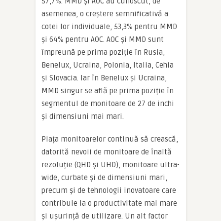
57,7%. MMD și AOC au cunoscut, de
asemenea, o creștere semnificativă a
cotei lor individuale, 53,3% pentru MMD
și 64% pentru AOC. AOC și MMD sunt
împreună pe prima poziție în Rusia,
Benelux, Ucraina, Polonia, Italia, Cehia
și Slovacia. Iar în Benelux și Ucraina,
MMD singur se află pe prima poziție în
segmentul de monitoare de 27 de inchi
și dimensiuni mai mari.
Piața monitoarelor continuă să crească,
datorită nevoii de monitoare de înaltă
rezoluție (QHD și UHD), monitoare ultra-
wide, curbate și de dimensiuni mari,
precum și de tehnologii inovatoare care
contribuie la o productivitate mai mare
și ușurință de utilizare. Un alt factor