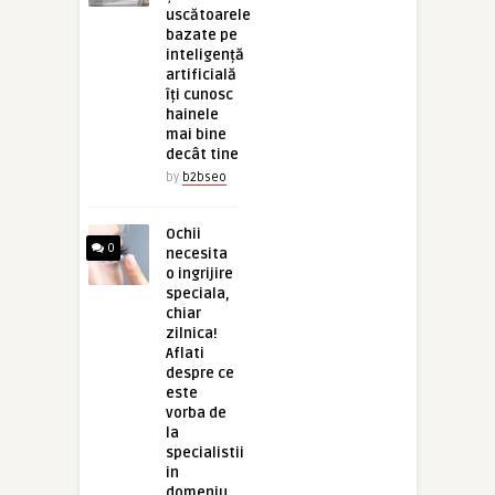
uscătoarele
bazate pe
inteligență
artificială
îți cunosc
hainele
mai bine
decât tine
by
b2bseo
Ochii
0
necesita
o ingrijire
speciala,
chiar
zilnica!
Aflati
despre ce
este
vorba de
la
specialistii
in
domeniu