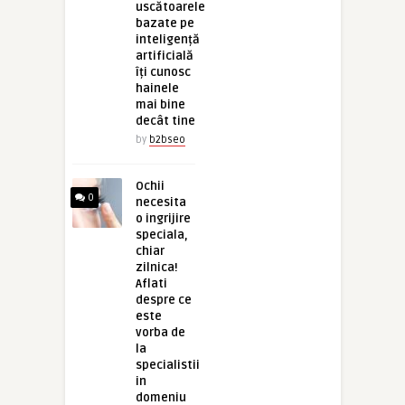
uscătoarele
bazate pe
inteligență
artificială
îți cunosc
hainele
mai bine
decât tine
by
b2bseo
Ochii
0
necesita
o ingrijire
speciala,
chiar
zilnica!
Aflati
despre ce
este
vorba de
la
specialistii
in
domeniu