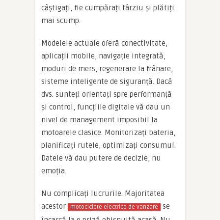
câștigați, fie cumpărați târziu și plătiți
mai scump.
Modelele actuale oferă conectivitate,
aplicații mobile, navigație integrată,
moduri de mers, regenerare la frânare,
sisteme inteligente de siguranță. Dacă
dvs. sunteți orientați spre performanță
și control, funcțiile digitale vă dau un
nivel de management imposibil la
motoarele clasice. Monitorizați bateria,
planificați rutele, optimizați consumul.
Datele vă dau putere de decizie, nu
emoția.
Nu complicați lucrurile. Majoritatea
acestor
se
motociclete electrice de vanzare