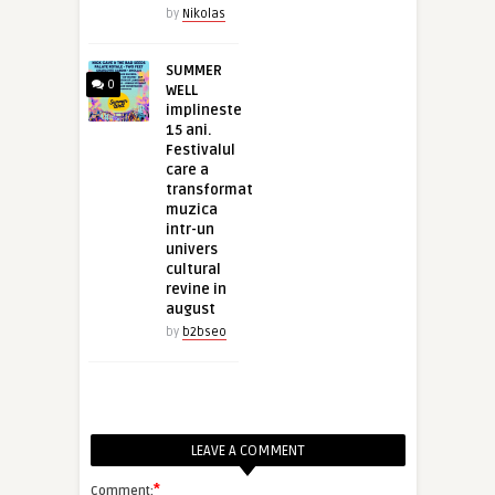
by
Nikolas
SUMMER
0
WELL
implineste
15 ani.
Festivalul
care a
transformat
muzica
intr-un
univers
cultural
revine in
august
by
b2bseo
LEAVE A COMMENT
*
Comment: