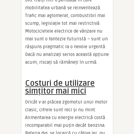
Dvs. trăiți într-o perioadă în care
mobilitatea urbană se reinventează.
Trafic mai aglomerat, combustibil mai
scump, legislație tot mai restrictivă.
Motocicletele electrice de vânzare nu
mai sunt o fantezie futuristă – sunt un
răspuns pragmatic la o nevoie urgentă.
Dacă nu analizați serios această opțiune
acum, riscați să rămâneți în urmă.
Costuri de utilizare
simțitor mai mici
Oricât v-ar plăcea zgomotul unui motor
clasic, cifrele sunt reci și nu mint.
Alimentarea cu energie electrică costă
incomparabil mai puțin decât benzina.
Bateria dvs. se încarcă cu câțiva lei, nu