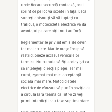
unde fiecare secundă contează, acel
sprint de pe loc vă scoate în față. Dacă
sunteți obișnuiți să vă luptați cu
traficul, o motocicletă electrică vă dă
avantajul pe care alții nu-l au încă.
Reglementările privind emisiile devin
tot mai stricte. Marile orașe încep să
restricționeze accesul vehiculelor
termice. Nu trebuie să fiți ecologiști ca
să înțelegeți direcția pieței: aer mai
curat, zgomot mai mic, acceptanță
socială mai mare. Motocicletele
electrice de vânzare vă pun în poziția de
a circula fără teamă că într-o zi veți
primi interdicții sau taxe suplimentare.