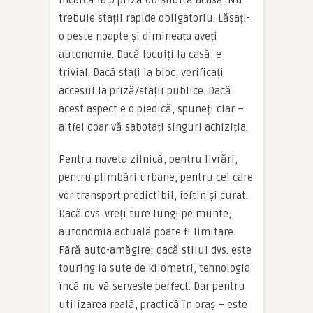
încarcă la o priză obișnuită acasă. Nu
trebuie stații rapide obligatoriu. Lăsați-
o peste noapte și dimineața aveți
autonomie. Dacă locuiți la casă, e
trivial. Dacă stați la bloc, verificați
accesul la priză/stații publice. Dacă
acest aspect e o piedică, spuneți clar –
altfel doar vă sabotați singuri achiziția.
Pentru naveta zilnică, pentru livrări,
pentru plimbări urbane, pentru cei care
vor transport predictibil, ieftin și curat.
Dacă dvs. vreți ture lungi pe munte,
autonomia actuală poate fi limitare.
Fără auto-amăgire: dacă stilul dvs. este
touring la sute de kilometri, tehnologia
încă nu vă servește perfect. Dar pentru
utilizarea reală, practică în oraș – este