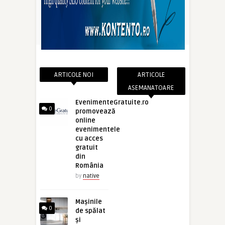
ARTICOLE NOI
ARTICOLE
ASEMANATOARE
EvenimenteGratuite.ro
0
promovează
online
evenimentele
cu acces
gratuit
din
România
by
native
Mașinile
0
de spălat
și