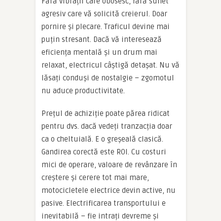
Fără vibrații care obosesc, fără sunet
agresiv care vă solicită creierul. Doar
pornire și plecare. Traficul devine mai
puțin stresant. Dacă vă interesează
eficiența mentală și un drum mai
relaxat, electricul câștigă detașat. Nu vă
lăsați conduși de nostalgie – zgomotul
nu aduce productivitate.
Prețul de achiziție poate părea ridicat
pentru dvs. dacă vedeți tranzacția doar
ca o cheltuială. E o greșeală clasică.
Gandirea corectă este ROI. Cu costuri
mici de operare, valoare de revânzare în
creștere și cerere tot mai mare,
motocicletele electrice devin active, nu
pasive. Electrificarea transportului e
inevitabilă – fie intrați devreme și