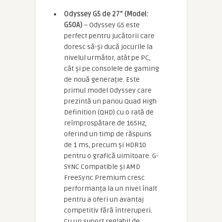
Odyssey G5 de 27” (Model:
G50A)
– Odyssey G5 este
perfect pentru jucătorii care
doresc să-și ducă jocurile la
nivelul următor, atât pe PC,
cât și pe consolele de gaming
de nouă generație. Este
primul model Odyssey care
prezintă un panou Quad High
Definition (QHD) cu o rată de
reîmprospătare de 165Hz,
oferind un timp de răspuns
de 1 ms, precum și HDR10
pentru o grafică uimitoare. G-
SYNC Compatible și AMD
FreeSync Premium cresc
performanța la un nivel înalt
pentru a oferi un avantaj
competitiv fără întreruperi.
Cu un suport reglabil de