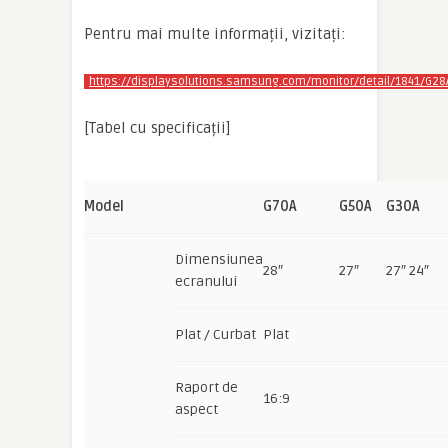
Pentru mai multe informații, vizitați:
https://displaysolutions.samsung.com/monitor/detail/1841/G2
[Tabel cu specificații]
Model
G70A
G50A
G30A
Dimensiunea
28″
27″
27″ 24″
ecranului
Plat / Curbat
Plat
Raport de
16:9
aspect