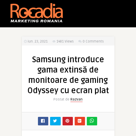
iun. 23, 2021
1481
Views
0 Comments
Samsung introduce
gama extinsă de
monitoare de gaming
Odyssey cu ecran plat
Postat de
Razvan