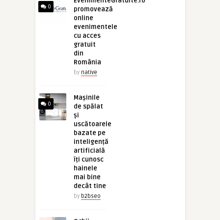
EvenimenteGratuite.ro
0
promovează
online
evenimentele
cu acces
gratuit
din
România
by
native
Mașinile
0
de spălat
și
uscătoarele
bazate pe
inteligență
artificială
îți cunosc
hainele
mai bine
decât tine
by
b2bseo