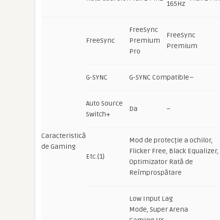
165Hz
FreeSync
FreeSync
FreeSync
Premium
Premium
Pro
G-SYNC
G-SYNC Compatible
–
Auto Source
Da
–
Switch+
Caracteristică
Mod de protecție a ochilor,
de Gaming
Flicker Free, Black Equalizer,
Etc.(1)
Optimizator Rată de
Reîmprospătare
Low Input Lag
Mode, Super Arena