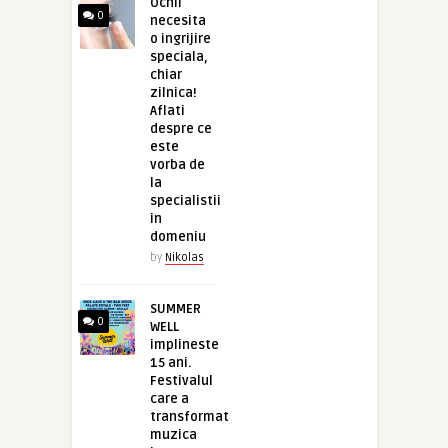
Ochii
0
necesita
o ingrijire
speciala,
chiar
zilnica!
Aflati
despre ce
este
vorba de
la
specialistii
in
domeniu
by
Nikolas
SUMMER
0
WELL
implineste
15 ani.
Festivalul
care a
transformat
muzica