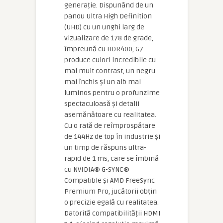
generație. Dispunând de un
panou Ultra High Definition
(UHD) cu un unghi larg de
vizualizare de 178 de grade,
împreună cu HDR400, G7
produce culori incredibile cu
mai mult contrast, un negru
mai închis și un alb mai
luminos pentru o profunzime
spectaculoasă și detalii
asemănătoare cu realitatea.
Cu o rată de reîmprospătare
de 144Hz de top în industrie și
un timp de răspuns ultra-
rapid de 1 ms, care se îmbină
cu NVIDIA® G-SYNC®
Compatible și AMD FreeSync
Premium Pro, jucătorii obțin
o precizie egală cu realitatea.
Datorită compatibilității HDMI