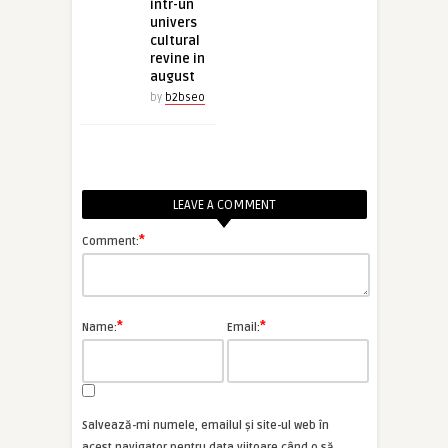
intr-un
univers
cultural
revine in
august
by
b2bseo
LEAVE A COMMENT
*
Comment:
*
*
Name:
Email:
Salvează-mi numele, emailul și site-ul web în
acest navigator pentru data viitoare când o să