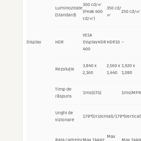
300 cd/㎡
Luminozitate
350 cd/
(Peak 400
250 cd/㎡
(Standard)
㎡
cd/㎡)
VESA
Display
HDR
DisplayHDR
HDR10
–
400
3,840 x
2,560 x
1,920 x
Rezoluție
2,160
1,440
1,080
Timp de
1ms(GTG)
1ms(MPR
răspuns
Unghi de
178°(Orizontal)/178°(Vertical
vizionare
Max
Rata cadrelor
Max 144Hz
Max 144H