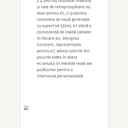
2.1, oferind rezoluție maximă
și rate de reîmprospătare nu
doar pentru PC, ci și pentru
consolele de nouă generație
cu suport 4K 120Hz, G7 oferă o
consistență de înaltă calitate
în fiecare joc. Designul
CoreSync, reprezentativ
pentru G7, aduce culorile din
jocurile video în afara
ecranului, în mediile reale ale
jucătorilor pentru o
imersiune personalizată.