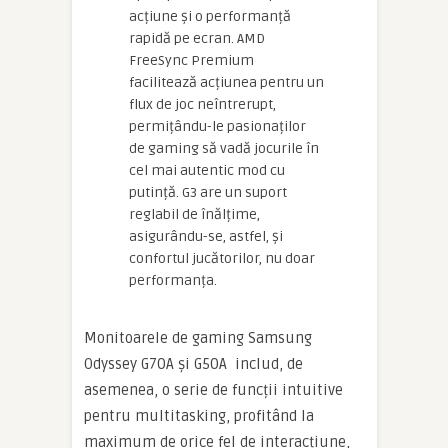
acțiune și o performanță
rapidă pe ecran. AMD
FreeSync Premium
facilitează acțiunea pentru un
flux de joc neîntrerupt,
permițându-le pasionaților
de gaming să vadă jocurile în
cel mai autentic mod cu
putință. G3 are un suport
reglabil de înălțime,
asigurându-se, astfel, și
confortul jucătorilor, nu doar
performanța.
Monitoarele de gaming Samsung
Odyssey G70A și G50A includ, de
asemenea, o serie de funcții intuitive
pentru multitasking, profitând la
maximum de orice fel de interacțiune,