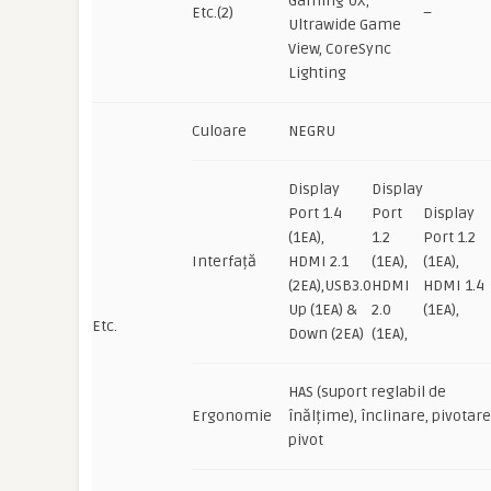
Gaming UX,
Etc.(2)
–
Ultrawide Game
View, CoreSync
Lighting
Culoare
NEGRU
Display
Display
Port 1.4
Port
Display
(1EA),
1.2
Port 1.2
Interfață
HDMI 2.1
(1EA),
(1EA),
(2EA),USB3.0
HDMI
HDMI 1.4
Up (1EA) &
2.0
(1EA),
Etc.
Down (2EA)
(1EA),
HAS (suport reglabil de
Ergonomie
înălțime), înclinare, pivotare
pivot