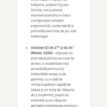
înălțime, jucătorii își pot
înclina, roti și pivota
monitorul pentru a crea o
configurație complet
ergonomică, confortabilă și
potrivită unui timp de joc mai
îndelungat.
Odyssey G3 de 27” și de 24”
(Model: G30A)
– Odyssey G3
este ideal pentru cei care își
doresc o modalitate mai
accesibilă pentru a-și
îmbunătăți setup-ul de
gaming. Cu o rată de
reîmprospătare rapidă de
144Hz și un timp de răspuns
de 1 ms(MPRT), pixelii se
schimbă cu un răspuns
aproape instantaneu pentru o