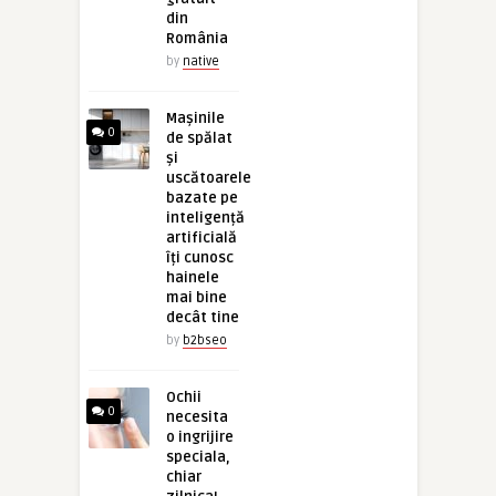
din
România
by
native
Mașinile
0
de spălat
și
uscătoarele
bazate pe
inteligență
artificială
îți cunosc
hainele
mai bine
decât tine
by
b2bseo
Ochii
0
necesita
o ingrijire
speciala,
chiar