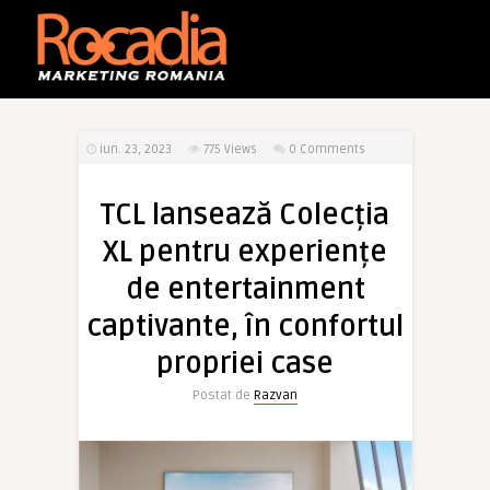
iun. 23, 2023
775
Views
0 Comments
TCL lansează Colecția
XL pentru experiențe
de entertainment
captivante, în confortul
propriei case
Postat de
Razvan