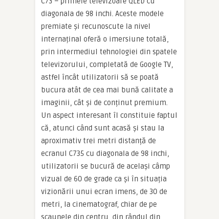
C73 – primele televizoare QLED cu
diagonala de 98 inchi. Aceste modele
premiate și recunoscute la nivel
internaținal oferă o imersiune totală,
prin intermediul tehnologiei din spatele
televizorului, completată de Google TV,
astfel încât utilizatorii să se poată
bucura atât de cea mai bună calitate a
imaginii, cât și de conținut premium.
Un aspect interesant îl constituie faptul
că, atunci când sunt acasă și stau la
aproximativ trei metri distanță de
ecranul C735 cu diagonala de 98 inchi,
utilizatorii se bucură de același câmp
vizual de 60 de grade ca și în situația
vizionării unui ecran imens, de 30 de
metri, la cinematograf, chiar de pe
scaunele din centru, din rândul din