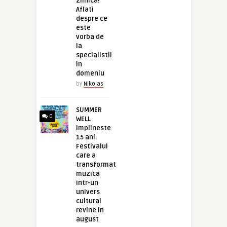
zilnica!
Aflati
despre ce
este
vorba de
la
specialistii
in
domeniu
by
Nikolas
SUMMER
0
WELL
implineste
15 ani.
Festivalul
care a
transformat
muzica
intr-un
univers
cultural
revine in
august