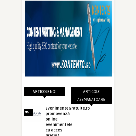
ARTICOLE NOI
ARTICOLE
ASEMANATOARE
EvenimenteGratuite.ro
0
promovează
online
evenimentele
cu acces
gratuit