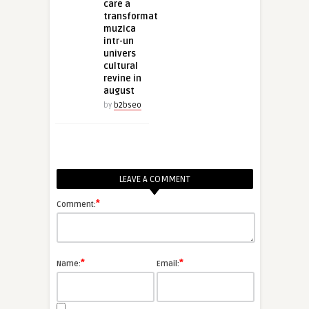
care a
transformat
muzica
intr-un
univers
cultural
revine in
august
by
b2bseo
LEAVE A COMMENT
*
Comment:
*
*
Name:
Email: