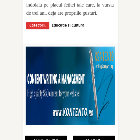
indoiala pe placul fetitei tale care, la varsta
de trei ani, deja are propriile gusturi.
Categorii:
Educatie si Cultura