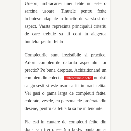
Uneori, imbracarea unei fetite nu este o
sarcina usoara. Tinutele pentru fetite
trebuiesc adaptate in functie de varsta si de
aspect. Varsta reprezinta principalul criteriu
de care trebuie sa tii cont in alegerea
tinutelor pentru fetita
Compleurile sunt irezistibile si practice.
Adori compleurile datorita aspectului lor
practic? Pe buna dreptate. Achizitionand un
compleu din colectia
nu risti
imbracaminte bebe
sa gresesti si este usor sa iti imbraci fetita.
Vei gasi o gama larga de compleuri fetite,
colorate, vesele, cu personajele preferate din
desene, pentru ca fetita ta sa fie in tendinte.
Fie esti in cautare de compleuri fetite din
doua sau trei piese (un body, pantaloni si