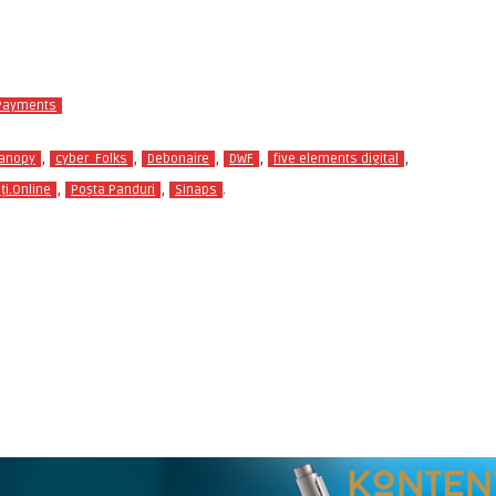
Payments
,
,
,
,
,
anopy
cyber_Folks
Debonaire
DWF
five elements digital
,
,
.
ți.Online
Poșta Panduri
Sinaps