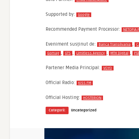
Supported by:
Google
Recommended Payment Processor:
NETOPIA 
Eveniment susținut de:
,
Banca Transilvania
C
,
,
,
,
Gomag
GTS
Limitless Agency
MTH Digital
Plă
Partener Media Principal:
VOYO
Official Radio:
KISS FM
Official Hosting:
HOSTERION
Categorii:
Uncategorized