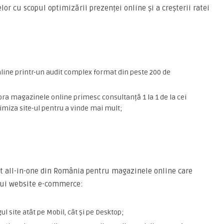
or cu scopul optimizării prezenței online și a creșterii ratei
nline printr-un audit complex format din peste 200 de
ra magazinele online primesc consultanță 1 la 1 de la cei
imiza site-ul pentru a vinde mai mult;
it all-in-one din România pentru magazinele online care
unui website e-commerce:
l site atât pe Mobil, cât și pe Desktop;