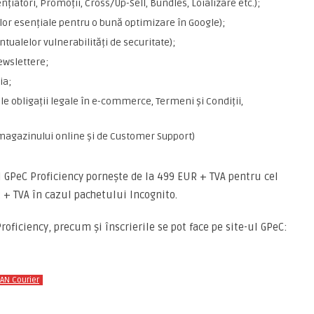
țiatori, Promoții, Cross/Up-Sell, Bundles, Loializare etc.);
lor esențiale pentru o bună optimizare în Google);
ntualelor vulnerabilități de securitate);
ewslettere;
ia;
le obligații legale în e-commerce, Termeni și Condiții,
 magazinului online și de Customer Support)
 GPeC Proficiency pornește de la 499 EUR + TVA pentru cel
 + TVA în cazul pachetului Incognito.
ficiency, precum și înscrierile se pot face pe site-ul GPeC:
AN Courier