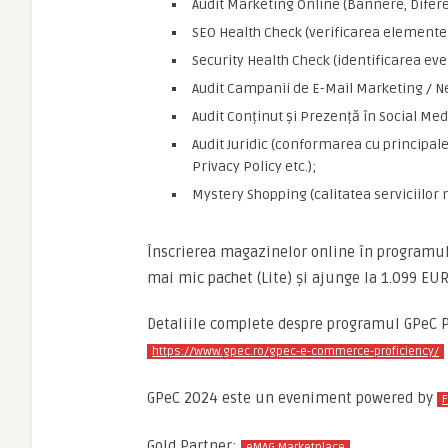
Audit Marketing Online (Bannere, Diferen
SEO Health Check (verificarea elemente
Security Health Check (identificarea eve
Audit Campanii de E-Mail Marketing / N
Audit Conținut și Prezență în Social Med
Audit Juridic (conformarea cu principale
Privacy Policy etc.);
Mystery Shopping (calitatea serviciilor
Înscrierea magazinelor online în programul
mai mic pachet (Lite) și ajunge la 1.099 EUR
Detaliile complete despre programul GPeC Pro
https://www.gpec.ro/gpec-e-commerce-proficiency/
GPeC 2024 este un eveniment powered by
F
Gold Partner:
eMAG Marketplace