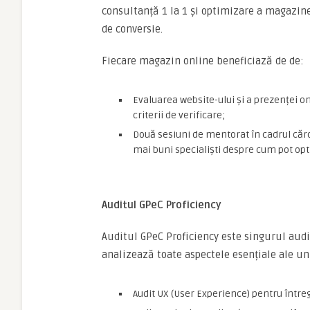
consultanță 1 la 1 și optimizare a magazinel
de conversie.
Fiecare magazin online beneficiază de de:
Evaluarea website-ului și a prezenței o
criterii de verificare;
Două sesiuni de mentorat în cadrul căro
mai buni specialiști despre cum pot opt
Auditul GPeC Proficiency
Auditul GPeC Proficiency este singurul aud
analizează toate aspectele esențiale ale 
Audit UX (User Experience) pentru întregu