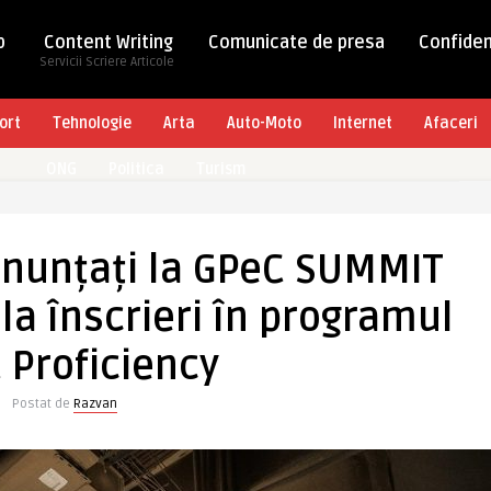
b
Content Writing
Comunicate de presa
Confiden
Servicii Scriere Articole
ort
Tehnologie
Arta
Auto-Moto
Internet
Afaceri
ONG
Politica
Turism
anunțați la GPeC SUMMIT
 la înscrieri în programul
 Proficiency
Postat de
Razvan