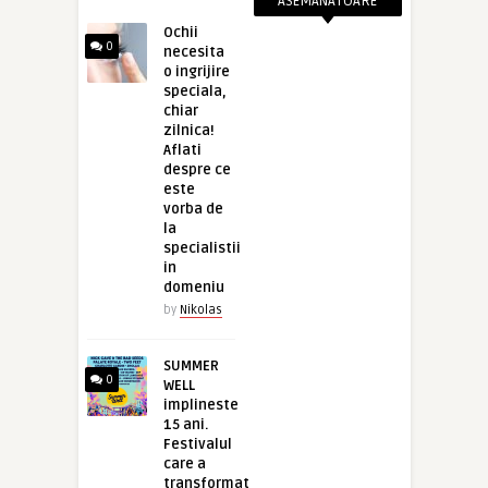
ASEMANATOARE
Ochii
0
necesita
o ingrijire
speciala,
chiar
zilnica!
Aflati
despre ce
este
vorba de
la
specialistii
in
domeniu
by
Nikolas
SUMMER
0
WELL
implineste
15 ani.
Festivalul
care a
transformat