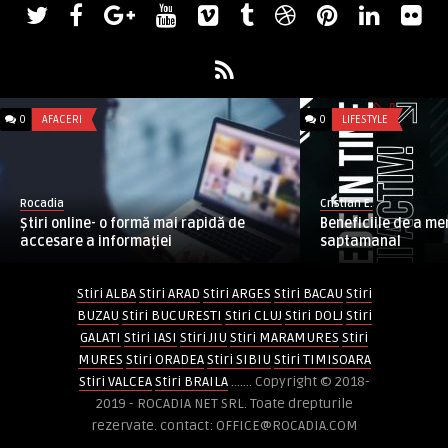
0
AFACERI
0
LIFESTYLE
Rocadia
Cristian E.
Știri online- o formă mai rapidă de
Beneficiile de a mer
accesare a informației
saptamanal
Stiri ALBA
Stiri ARAD
Stiri ARGES
Stiri BACAU
Stiri
BUZAU
Stiri BUCURESTI
Stiri CLUJ
Stiri DOLJ
Stiri
GALATI
Stiri IASI
Stiri JIU
Stiri MARAMURES
Stiri
MURES
Stiri ORADEA
Stiri SIBIU
Stiri TIMISOARA
Stiri VALCEA
Stiri BRAILA
....... Copyright © 2018-
2019 - ROCADIA NET SRL. Toate drepturile
rezervate. contact: OFFICE@ROCADIA.COM