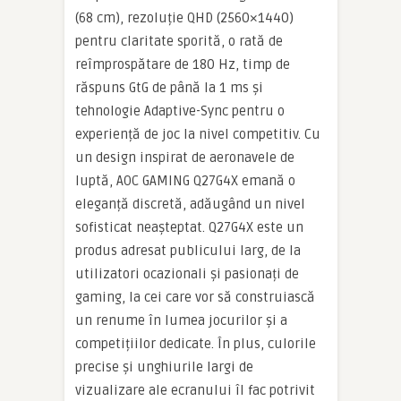
(68 cm), rezoluție QHD (2560×1440)
pentru claritate sporită, o rată de
reîmprospătare de 180 Hz, timp de
răspuns GtG de până la 1 ms și
tehnologie Adaptive-Sync pentru o
experiență de joc la nivel competitiv. Cu
un design inspirat de aeronavele de
luptă, AOC GAMING Q27G4X emană o
eleganță discretă, adăugând un nivel
sofisticat neașteptat. Q27G4X este un
produs adresat publicului larg, de la
utilizatori ocazionali și pasionați de
gaming, la cei care vor să construiască
un renume în lumea jocurilor și a
competițiilor dedicate. În plus, culorile
precise și unghiurile largi de
vizualizare ale ecranului îl fac potrivit