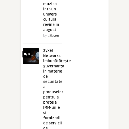
muzica
intr-un
univers
cultural
revine in
august
by
b2bseo
Zyxel
0
Networks
îmbunătățește
guvernanța
în materie
de
securitate
a
produselor
pentru a
proteja
IMM-urile
și
furnizorii
de servicii
de