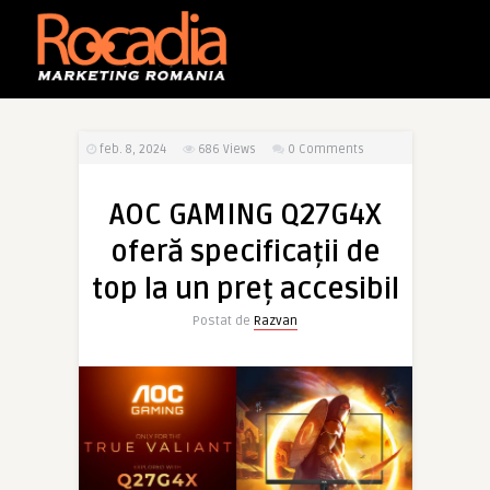
feb. 8, 2024
686
Views
0 Comments
AOC GAMING Q27G4X
oferă specificații de
top la un preț accesibil
Postat de
Razvan