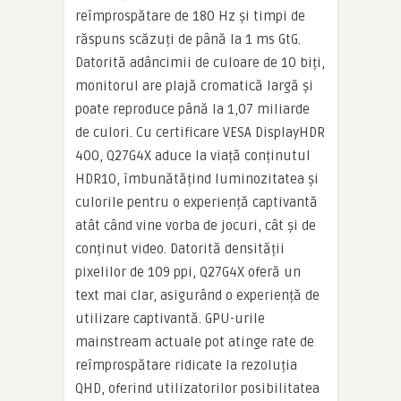
reîmprospătare de 180 Hz și timpi de
răspuns scăzuți de până la 1 ms GtG.
Datorită adâncimii de culoare de 10 biți,
monitorul are plajă cromatică largă și
poate reproduce până la 1,07 miliarde
de culori. Cu certificare VESA DisplayHDR
400, Q27G4X aduce la viață conținutul
HDR10, îmbunătățind luminozitatea și
culorile pentru o experiență captivantă
atât când vine vorba de jocuri, cât și de
conținut video. Datorită densității
pixelilor de 109 ppi, Q27G4X oferă un
text mai clar, asigurând o experiență de
utilizare captivantă. GPU-urile
mainstream actuale pot atinge rate de
reîmprospătare ridicate la rezoluția
QHD, oferind utilizatorilor posibilitatea