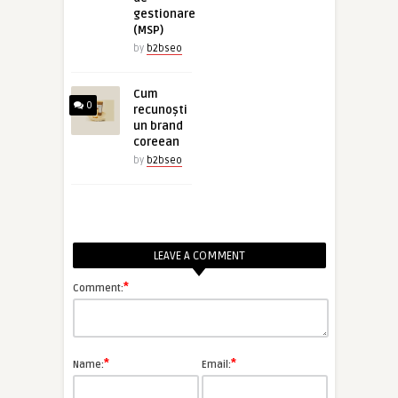
gestionare
(MSP)
by
b2bseo
Cum
0
recunoști
un brand
coreean
by
b2bseo
LEAVE A COMMENT
*
Comment:
*
*
Name:
Email: