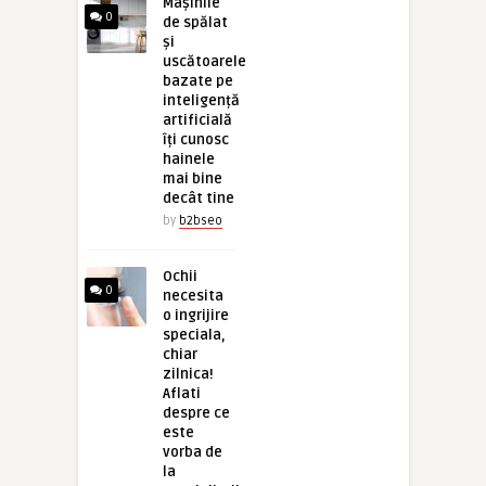
Mașinile
0
de spălat
și
uscătoarele
bazate pe
inteligență
artificială
îți cunosc
hainele
mai bine
decât tine
by
b2bseo
Ochii
0
necesita
o ingrijire
speciala,
chiar
zilnica!
Aflati
despre ce
este
vorba de
la