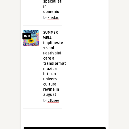
specialistii
in
domeniu
by
Nikolas
SUMMER
0
WELL
implineste
15 ani.
Festivalul
care a
transformat
muzica
intr-un
univers
cultural
revine in
august
by
b2bseo