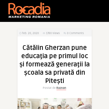
feb. 20, 2020
1780
Views
0 Comments
Cătălin Gherzan pune
educaţia pe primul loc
şi formează generaţii la
şcoala sa privată din
Piteşti
Postat de
Razvan