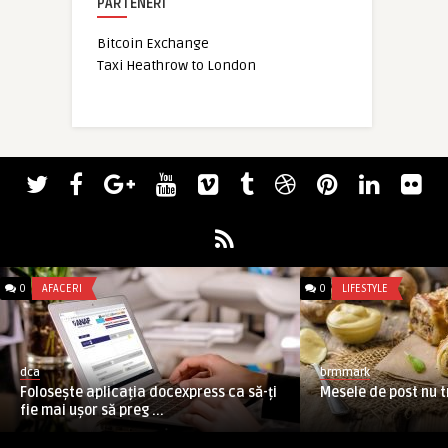
PARTENERI
Bitcoin Exchange
Taxi Heathrow to London
0
AFACERI
0
LIFESTYLE
dca
brmmark
Folosește aplicația docexpress ca să-ți
Mesele de post nu t
fie mai ușor să preg ...