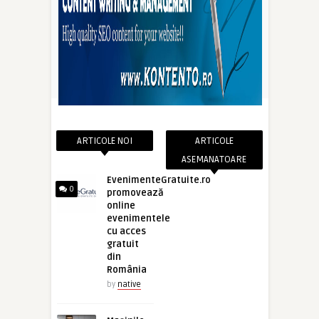
ARTICOLE NOI
ARTICOLE
ASEMANATOARE
EvenimenteGratuite.ro
0
promovează
online
evenimentele
cu acces
gratuit
din
România
by
native