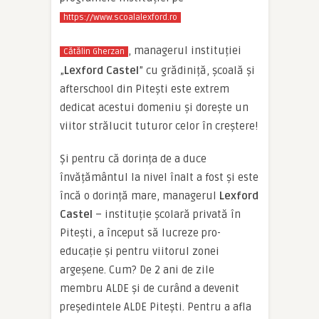
https://www.scoalalexford.ro
, managerul instituției
Cătălin Gherzan
„
Lexford Castel
” cu grădiniță, școală și
afterschool din Pitești este extrem
dedicat acestui domeniu și dorește un
viitor strălucit tuturor celor în creștere!
Și pentru că dorința de a duce
învățământul la nivel înalt a fost și este
încă o dorință mare, managerul
Lexford
Castel
– instituție școlară privată în
Pitești, a început să lucreze pro-
educație și pentru viitorul zonei
argeșene. Cum? De 2 ani de zile
membru ALDE și de curând a devenit
președintele ALDE Pitești. Pentru a afla