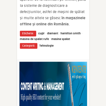
la sisteme de diagnosticare a
defecțiunilor, astfel de mașini de spălat
și multe altele se găsesc
în magazinele
offline și online din România.
·
·
·
Etichete:
cugir
diamant
hamilton smith
·
masina de spalat rufe
masina spalat
Categorii:
Tehnologie