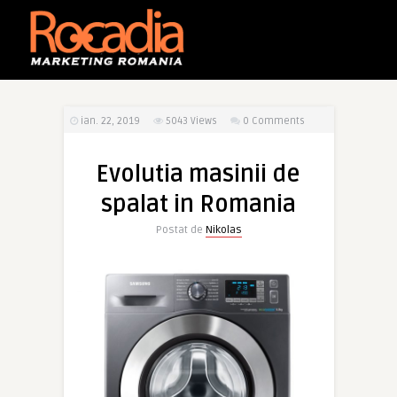
ian. 22, 2019
5043
Views
0 Comments
Evolutia masinii de
spalat in Romania
Postat de
Nikolas