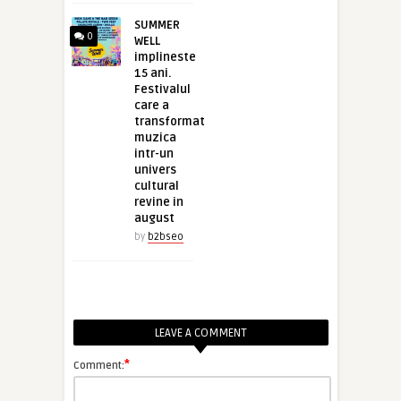
SUMMER
0
WELL
implineste
15 ani.
Festivalul
care a
transformat
muzica
intr-un
univers
cultural
revine in
august
by
b2bseo
LEAVE A COMMENT
*
Comment: