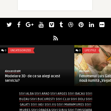
0
UNCATEGORIZED
0
LIFESTYLE
AlexandraM
Razvan
Modelare 3D- de ce sa alegi acest
Fenomenul Luis Gabr
serviciu?
nouă numită „Vaga
Stiri ALBA
Stiri ARAD
Stiri ARGES
Stiri BACAU
Stiri
BUZAU
Stiri BUCURESTI
Stiri CLUJ
Stiri DOLJ
Stiri
GALATI
Stiri IASI
Stiri JIU
Stiri MARAMURES
Stiri
MURES
Stiri ORADEA
Stiri SIBIU
Stiri TIMISOARA