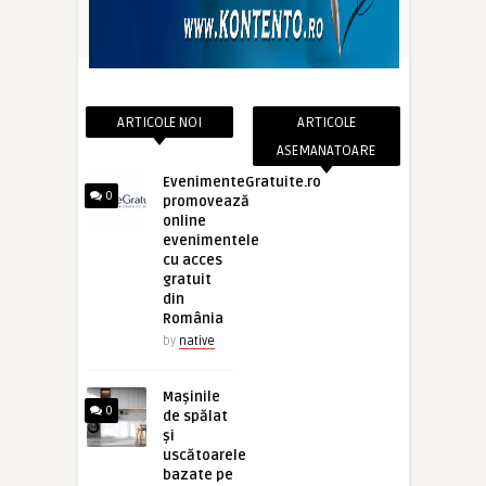
ARTICOLE NOI
ARTICOLE
ASEMANATOARE
EvenimenteGratuite.ro
0
promovează
online
evenimentele
cu acces
gratuit
din
România
by
native
Mașinile
0
de spălat
și
uscătoarele
bazate pe