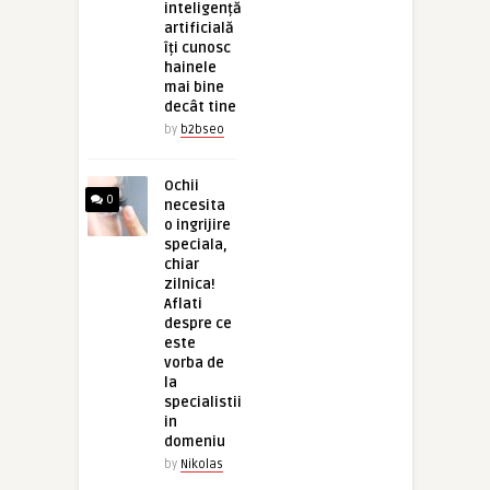
inteligență
artificială
îți cunosc
hainele
mai bine
decât tine
by
b2bseo
Ochii
0
necesita
o ingrijire
speciala,
chiar
zilnica!
Aflati
despre ce
este
vorba de
la
specialistii
in
domeniu
by
Nikolas