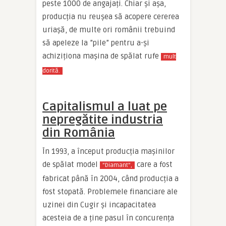
peste 1000 de angajați. Chiar și așa,
producția nu reușea să acopere cererea
uriașă, de multe ori românii trebuind
să apeleze la ”pile” pentru a-și
achiziționa mașina de spălat rufe
mult
dorită.
Capitalismul a luat pe
nepregătite industria
din România
În 1993, a început producția mașinilor
de spălat model
care a fost
”Diamant”,
fabricat până în 2004, când producția a
fost stopată. Problemele financiare ale
uzinei din Cugir și incapacitatea
acesteia de a ține pasul în concurența