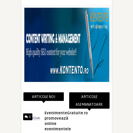
ARTICOLE NOI
ARTICOLE
ASEMANATOARE
EvenimenteGratuite.ro
0
promovează
online
evenimentele