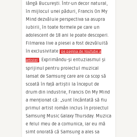
lângă București. Într-un decor natural,
în mijlocul unei păduri, Francis On My
Mind dezvăluie perspectiva sa asupra
iubirii, în toate formele pe care un
adolescent de 18 ani le poate descoperi.
Filmarea live a piesei a fost dezvăluită
în exclusivitate
pe pagina de YouTube a
. Exprimându-și entuziasmul și
artistei
sprijinul pentru proiectul muzical
lansat de Samsung care are ca scop să
scoată în față artiștii la început de
drum din industrie, Francis On My Mind
a menționat că: „sunt încântată să fiu
primul artist român inclus în proiectul
Samsung Music Galaxy Thursday. Muzica
e felul meu de a comunica, iar eu mă
simt onorată că Samsung a ales sa