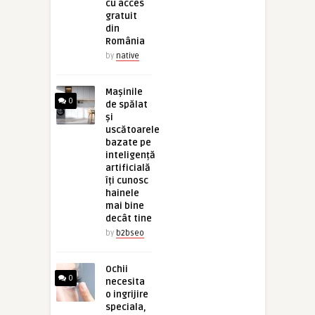
cu acces
gratuit
din
România
by
native
Mașinile
0
de spălat
și
uscătoarele
bazate pe
inteligență
artificială
îți cunosc
hainele
mai bine
decât tine
by
b2bseo
Ochii
0
necesita
o ingrijire
speciala,