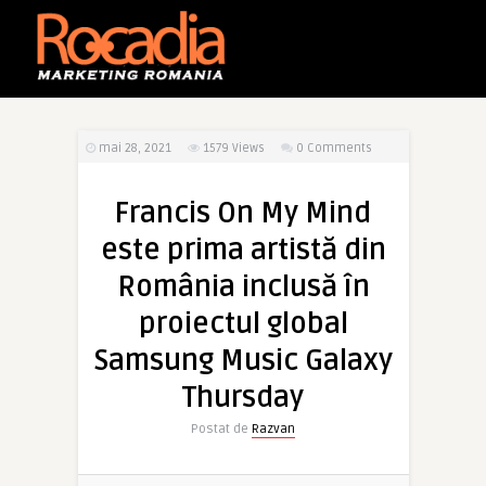
mai 28, 2021
1579
Views
0 Comments
Francis On My Mind
este prima artistă din
România inclusă în
proiectul global
Samsung Music Galaxy
Thursday
Postat de
Razvan