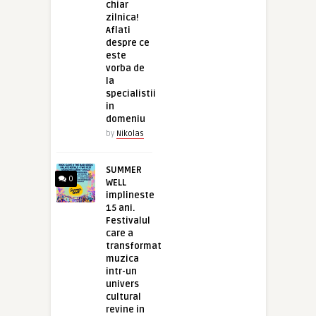
chiar
zilnica!
Aflati
despre ce
este
vorba de
la
specialistii
in
domeniu
by
Nikolas
SUMMER
0
WELL
implineste
15 ani.
Festivalul
care a
transformat
muzica
intr-un
univers
cultural
revine in