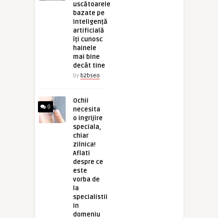
uscătoarele
bazate pe
inteligență
artificială
îți cunosc
hainele
mai bine
decât tine
by
b2bseo
Ochii
0
necesita
o ingrijire
speciala,
chiar
zilnica!
Aflati
despre ce
este
vorba de
la
specialistii
in
domeniu