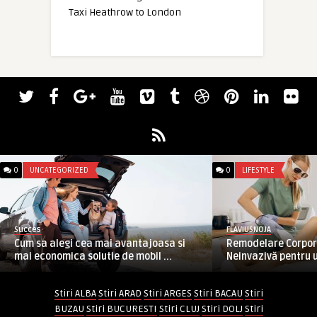
Taxi Heathrow to London
0
UNCATEGORIZED
0
LIFESTYLE
Succes
FLAVIUSNOJA
Cum sa alegi cea mai avantajoasa si
Remodelare Corpora
mai economica solutie de mobil ...
Neinvazivă pentru u
Stiri ALBA
Stiri ARAD
Stiri ARGES
Stiri BACAU
Stiri
BUZAU
Stiri BUCURESTI
Stiri CLUJ
Stiri DOLJ
Stiri