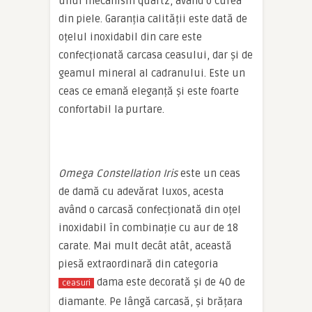
unui mecanism quartz, având o curea
din piele. Garanția calității este dată de
oțelul inoxidabil din care este
confecționată carcasa ceasului, dar și de
geamul mineral al cadranului. Este un
ceas ce emană eleganță și este foarte
confortabil la purtare.
Omega Constellation Iris
este un ceas
de damă cu adevărat luxos, acesta
având o carcasă confecționată din oțel
inoxidabil în combinație cu aur de 18
carate. Mai mult decât atât, această
piesă extraordinară din categoria
dama este decorată și de 40 de
ceasuri
diamante. Pe lângă carcasă, și brățara