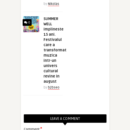
by
Nikolas
SUMMER
0
WELL
implineste
15 ani.
Festivalul
care a
transformat
muzica
intr-un
univers
cultural
revine in
august
by
b2bseo
LEAVE A COMMENT
*
Comment: