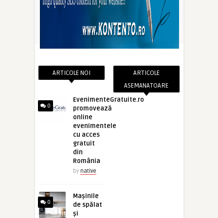
ARTICOLE NOI
ARTICOLE
ASEMANATOARE
EvenimenteGratuite.ro
0
promovează
online
evenimentele
cu acces
gratuit
din
România
by
native
Mașinile
0
de spălat
și