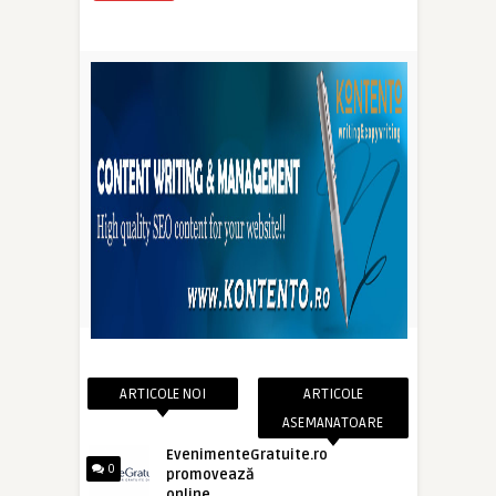
ARTICOLE NOI
ARTICOLE
ASEMANATOARE
EvenimenteGratuite.ro
0
promovează
online