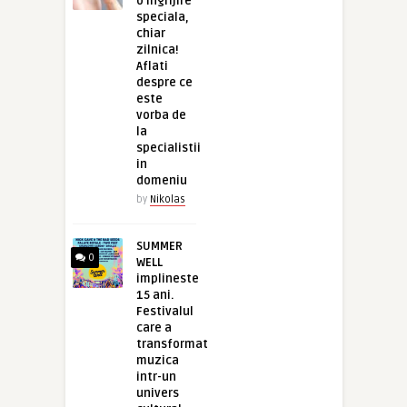
o ingrijire
speciala,
chiar
zilnica!
Aflati
despre ce
este
vorba de
la
specialistii
in
domeniu
by
Nikolas
SUMMER
0
WELL
implineste
15 ani.
Festivalul
care a
transformat
muzica
intr-un
univers