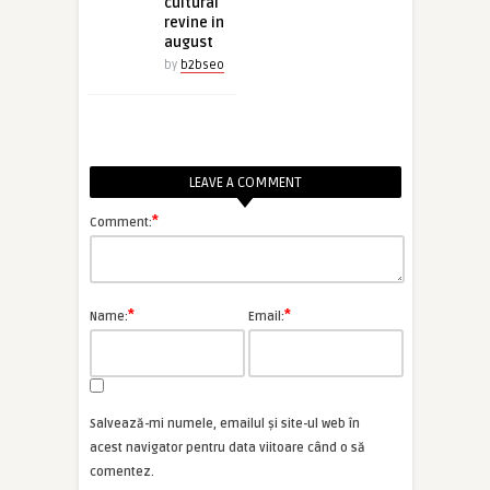
cultural
revine in
august
by
b2bseo
LEAVE A COMMENT
*
Comment:
*
*
Name:
Email:
Salvează-mi numele, emailul și site-ul web în
acest navigator pentru data viitoare când o să
comentez.