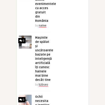
evenimentele
cu acces
gratuit
din
România
by
native
Mașinile
0
de spălat
și
uscătoarele
bazate pe
inteligență
artificială
îți cunosc
hainele
mai bine
decât tine
by
b2bseo
Ochii
0
necesita