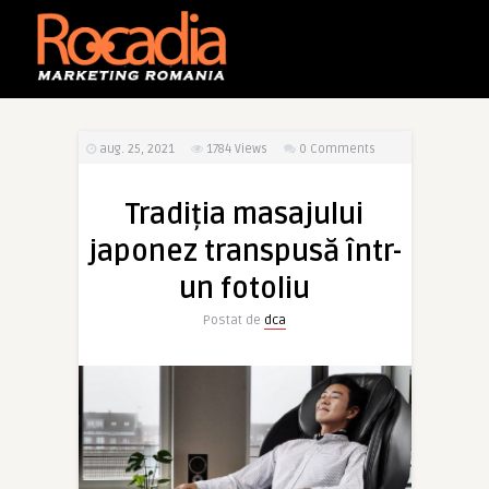
aug. 25, 2021
1784
Views
0 Comments
Tradiția masajului
japonez transpusă într-
un fotoliu
Postat de
dca