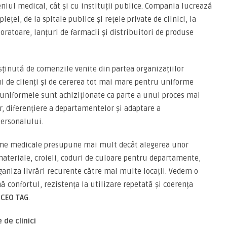
eniul medical, cât și cu instituții publice. Compania lucrează
ței, de la spitale publice și rețele private de clinici, la
boratoare, lanțuri de farmacii și distribuitori de produse
ținută de comenzile venite din partea organizațiilor
ui de clienți și de cererea tot mai mare pentru uniforme
, uniformele sunt achiziționate ca parte a unui proces mai
, diferențiere a departamentelor și adaptare a
personalului.
orme medicale presupune mai mult decât alegerea unor
ateriale, croieli, coduri de culoare pentru departamente,
rganiza livrări recurente către mai multe locații. Vedem o
 confortul, rezistența la utilizare repetată și coerența
 CEO TAG
.
 de clinici