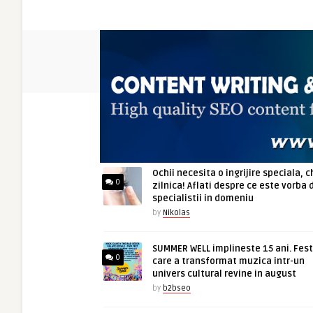
ARTICOLE NOI
Ochii necesita o ingrijire speciala, c
0
zilnica! Aflati despre ce este vorba 
specialistii in domeniu
by
Nikolas
SUMMER WELL implineste 15 ani. Fest
0
care a transformat muzica intr-un
univers cultural revine in august
by
b2bseo