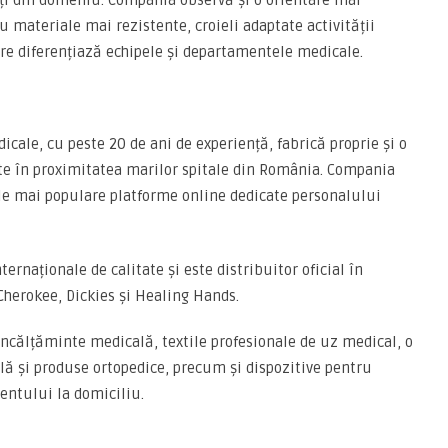
ți din domeniu. Compania observă și o orientare mai
 materiale mai rezistente, croieli adaptate activității
are diferențiază echipele și departamentele medicale.
ale, cu peste 20 de ani de experiență, fabrică proprie și o
te în proximitatea marilor spitale din România. Compania
ele mai populare platforme online dedicate personalului
ernaționale de calitate și este distribuitor oficial în
herokee, Dickies și Healing Hands.
ncălțăminte medicală, textile profesionale de uz medical, o
ă și produse ortopedice, precum și dispozitive pentru
ientului la domiciliu.