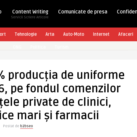
b
Content Writing
Comunicate de presa
Confiden
Servicii Scriere Articole
ort
Tehnologie
Arta
Auto-Moto
Internet
Afaceri
ONG
Politica
Turism
% producția de uniforme
6, pe fondul comenzilor
țele private de clinici,
ice mari și farmacii
Postat de
b2bseo