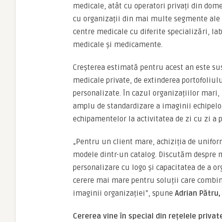
medicale, atât cu operatori privați din dom
cu organizații din mai multe segmente ale pie
centre medicale cu diferite specializări, la
medicale și medicamente.
Creșterea estimată pentru acest an este sus
medicale private, de extinderea portofoliul
personalizate. În cazul organizațiilor mari
amplu de standardizare a imaginii echipelor
echipamentelor la activitatea de zi cu zi a 
„Pentru un client mare, achiziția de unif
modele dintr-un catalog. Discutăm despre m
personalizare cu logo și capacitatea de a o
cerere mai mare pentru soluții care combină
imaginii organizației”, spune
Adrian Pătru,
Cererea vine în special din rețelele private