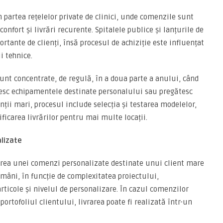
 partea rețelelor private de clinici, unde comenzile sunt
onfort și livrări recurente. Spitalele publice și lanțurile de
ortante de clienți, însă procesul de achiziție este influențat
i tehnice.
nt concentrate, de regulă, în a doua parte a anului, când
oiesc echipamentele destinate personalului sau pregătesc
ții mari, procesul include selecția și testarea modelelor,
ficarea livrărilor pentru mai multe locații.
lizate
area unei comenzi personalizate destinate unui client mare
mâni, în funcție de complexitatea proiectului,
rticole și nivelul de personalizare. În cazul comenzilor
ortofoliul clientului, livrarea poate fi realizată într-un