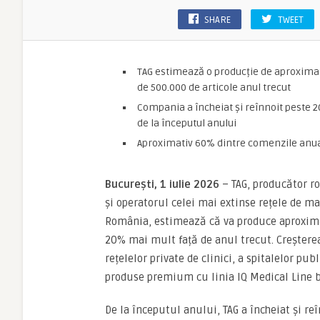
SHARE
TWEET
TAG estimează o producție de aproximat
de 500.000 de articole anul trecut
Compania a încheiat și reînnoit peste 
de la începutul anului
Aproximativ 60% dintre comenzile anual
București, 1 iulie 2026
– TAG, producător r
și operatorul celei mai extinse rețele de m
România, estimează că va produce aproxima
20% mai mult față de anul trecut. Creșterea
rețelelor private de clinici, a spitalelor pub
produse premium cu linia IQ Medical Line b
De la începutul anului, TAG a încheiat și r