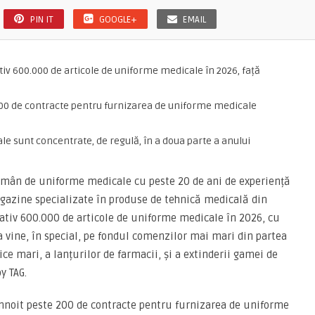
PIN IT
GOOGLE+
EMAIL
iv 600.000 de articole de uniforme medicale în 2026, față
200 de contracte pentru furnizarea de uniforme medicale
e sunt concentrate, de regulă, în a doua parte a anului
omân de uniforme medicale cu peste 20 de ani de experiență
agazine specializate în produse de tehnică medicală din
tiv 600.000 de articole de uniforme medicale în 2026, cu
 vine, în special, pe fondul comenzilor mai mari din partea
lice mari, a lanțurilor de farmacii, și a extinderii gamei de
y TAG.
eînnoit peste 200 de contracte pentru furnizarea de uniforme