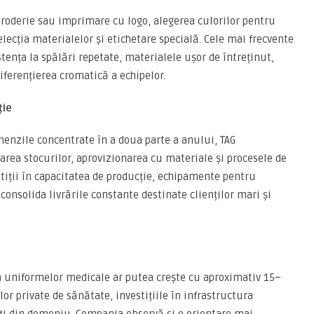
roderie sau imprimare cu logo, alegerea culorilor pentru
elecția materialelor și etichetare specială. Cele mai frecvente
stența la spălări repetate, materialele ușor de întreținut,
iferențierea cromatică a echipelor.
ție
enzile concentrate în a doua parte a anului, TAG
area stocurilor, aprovizionarea cu materiale și procesele de
tiții în capacitatea de producție, echipamente pentru
 consolida livrările constante destinate clienților mari și
 a uniformelor medicale ar putea crește cu aproximativ 15–
or private de sănătate, investițiile în infrastructura