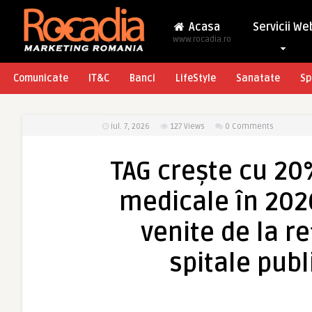
Acasa
Servicii We
www.rocadia.ro
Comunicate
IT&C
Banci
LifeStyle
Sanatate
Sp
iul. 7, 2026
127
Views
0 Comments
TAG crește cu 20
medicale în 202
venite de la re
spitale publ