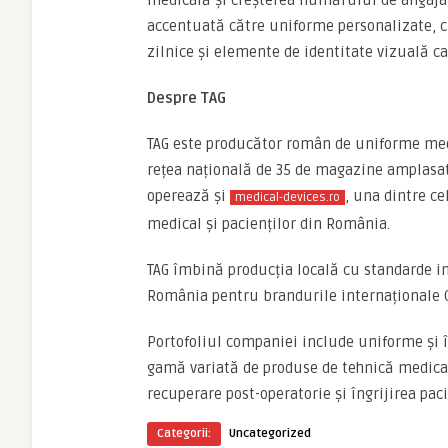
medicală și creșterea numărului de angaja
accentuată către uniforme personalizate, cu
zilnice și elemente de identitate vizuală c
Despre TAG
TAG este producător român de uniforme medic
rețea națională de 35 de magazine amplasa
operează și
, una dintre c
medical-devices.ro
medical și pacienților din România.
TAG îmbină producția locală cu standarde int
România pentru brandurile internaționale C
Portofoliul companiei include uniforme și î
gamă variată de produse de tehnică medical
recuperare post-operatorie și îngrijirea pac
Categorii:
Uncategorized