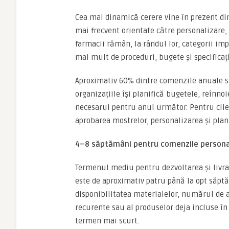
Cea mai dinamică cerere vine în prezent din
mai frecvent orientate către personalizare, c
farmacii rămân, la rândul lor, categorii imp
mai mult de proceduri, bugete și specificați
Aproximativ 60% dintre comenzile anuale su
organizațiile își planifică bugetele, reînn
necesarul pentru anul următor. Pentru clien
aprobarea mostrelor, personalizarea și plani
4–8 săptămâni pentru comenzile persona
Termenul mediu pentru dezvoltarea și livr
este de aproximativ patru până la opt săptă
disponibilitatea materialelor, numărul de a
recurente sau al produselor deja incluse în p
termen mai scurt.