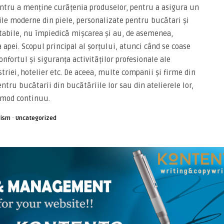
ntru a menține curățenia produselor, pentru a asigura un
rile moderne din piele, personalizate pentru bucătari și
rtabile, nu împiedică mișcarea și au, de asemenea,
a apei. Scopul principal al șorțului, atunci când se coase
fortul și siguranța activităților profesionale ale
striei, hotelier etc. De aceea, multe companii și firme din
ntru bucătarii din bucătăriile lor sau din atelierele lor,
n mod continuu.
·
rism
Uncategorized
ARTICOLE ASEMANATOARE