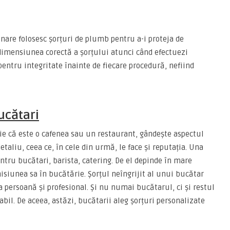
rinare folosesc șorțuri de plumb pentru a-i proteja de
i dimensiunea corectă a șorțului atunci când efectuezi
t pentru integritate înainte de fiecare procedură, nefiind
bucătari
 fie că este o cafenea sau un restaurant, gândește aspectul
etaliu, ceea ce, în cele din urmă, le face și reputația. Una
ntru bucătari, barista, catering. De el depinde în mare
siunea sa în bucătărie. Șorțul neîngrijit al unui bucătar
a persoană și profesional. Și nu numai bucătarul, ci și restul
bil. De aceea, astăzi, bucătarii aleg șorțuri personalizate