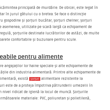
cămintea principală de murdărie. De obicei, este legat în
tar în jurul gâtului cu o bretea. Se face o distincție
u gospodine și șorțuri bucătar, șorțuri chelner, șorțuri
, de asemenea, utilizate pe scară largă ca echipament de
 regulă, șorțurile destinate lucrătorilor de astăzi, de multe
 barete confortabile și buzunare pentru scule.
eabile pentru alimente
re angajaților lor haine speciale și alte echipamente de
tățile din industria alimentară. Printre alte echipamente de
alimentară, există
alimentare rezistente la
șorțuri
țuri este de a proteja împotriva pătrunderii umezelii în
 nivel ridicat de igienă la locul de muncă. Șorțurile
următoarele materiale: PVC, poliuretan și polietilenă,