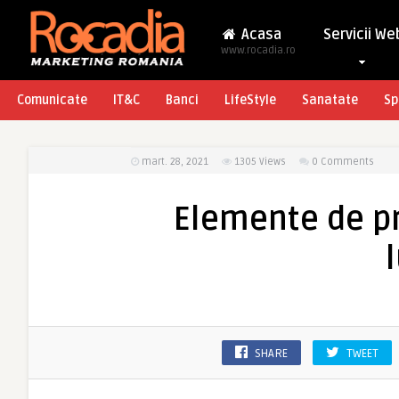
Acasa
Servicii We
www.rocadia.ro
Comunicate
IT&C
Banci
LifeStyle
Sanatate
Sp
mart. 28, 2021
1305
Views
0 Comments
Elemente de pr
SHARE
TWEET