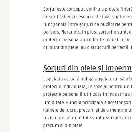
Șorțul este conceput pentru a proteja îmbră
dreptul taliei și deseori este fixat suplimen
funcțională între șorțuri de bucătărie pentr
barbers, fierar etc. În plus, șorțurile sunt
protecție personală în diferite industrii. De
ori sunt din piele, au o structură perfectă,
Șorțuri
din piele și imperm
Legislația actuală obligă angajatorul să ofe
protecție individuală, în special pentru uni
protecție personală utilizate în industria 
umiditate. Funcția principală a acestor șor
hainele de lucru, precum și de a menține un
rezistente la umiditate sunt realizate din 
precum și din piele.