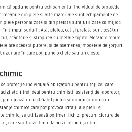
nomică opțiune pentru echipamentul individual de protecție
permeabile din piele și alte materiale sunt echipamente de
in piele personalizate și din prelată sunt utilizate ca mijloc
 în timpul sudurii. Atât pielea, cât și prelata sunt țesături
ocul, scânteile și stropirea cu metale topite. Metalele topite
 piele are această putere, și de asemenea, modelele de șorțuri
 buzunare în care poți pune o cheie sau un clește.
 chimic
de protecție individuală obligatoriu pentru toți cei care
cizi etc. fiind ideal pentru chimiști, asistenți de laborator,
orț protejează în mod fiabil pielea și îmbrăcămintea în
nțe chimice care pot provoca iritații ale pielii și
nte chimic, se utilizează polimeri lichizi precum clorura de
l, care sunt rezistente la acizi, alcooli și eteri.