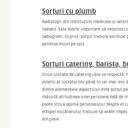
Șorțuri cu plumb
Radiologii din instituțiile medicale și vete
radiații. Este foarte important să selectez
radiografii. În plus, șorțul trebuie verifica
permise fisuri pe șorț.
Șorțuri catering, barista, 
Orice unitate de catering care se respectă,
estetic al lucrătorilor până în cel mai mic d
dintre elementele aspectului este șorțul pe
măsură atitudinea unei persoane față de mi
poate strica opinia personalului despre el c
echipei bucătarului trebuie să arate impeca
din piele.