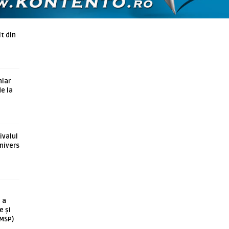
t din
hiar
de la
ivalul
nivers
 a
e și
(MSP)