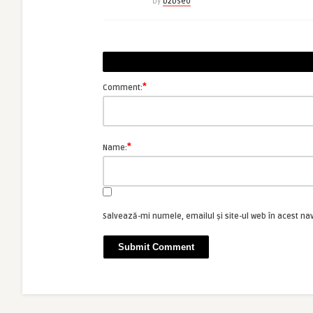
by
b2bseo
*
Comment:
*
Name:
Salvează-mi numele, emailul și site-ul web în acest na