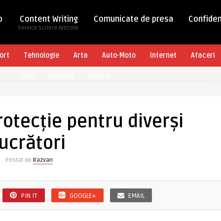
b
Content Writing
Comunicate de presa
Confiden
Servicii Scriere Articole
ort
Tehnologie
Arta
Auto-Moto
Internet
Afaceri
ONG
Politica
Turism
otecție pentru diverși
lucrători
Postat de
Razvan
PIN IT
GOOGLE+
EMAIL