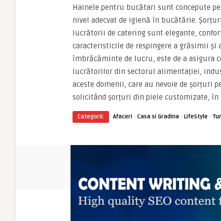
Hainele pentru bucătari sunt concepute pe
nivel adecvat de igienă în bucătărie. Șorțu
lucrătorii de catering sunt elegante, confo
caracteristicile de respingere a grăsimii și 
îmbrăcăminte de lucru, este de a asigura con
lucrătorilor din sectorul alimentației, indu
aceste domenii, care au nevoie de șorțuri pe
solicitând șorțuri din piele customizate, î
·
·
·
Categorii:
Afaceri
Casa si Gradina
LifeStyle
Tu
ARTICOLE NOI