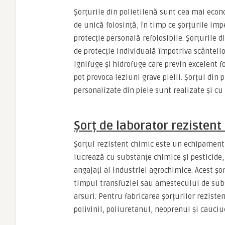
Șorțurile din polietilenă sunt cea mai eco
de unică folosință, în timp ce șorțurile im
protecție personală refolosibile. Șorțurile d
de protecție individuală împotriva scânteilor
ignifuge și hidrofuge care previn excelent f
pot provoca leziuni grave pielii. Șorțul din
personalizate din piele sunt realizate și cu
Șorț de laborator rezistent
Șorțul rezistent chimic este un echipament 
lucrează cu substanțe chimice și pesticide, a
angajați ai industriei agrochimice. Acest ș
timpul transfuziei sau amestecului de substa
arsuri. Pentru fabricarea șorțurilor reziste
polivinil, poliuretanul, neoprenul și cauciucu