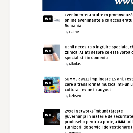
EvenimenteGratuite.ro promovează
0
online evenimentele cu acces gratui
România
by
native
Ochii necesita o ingrijire speciala, c
0
zilnica! Aflati despre ce este vorba 
specialistii in domeniu
by
Nikolas
SUMMER WELL implineste 15 ani. Fest
0
care a transformat muzica intr-un u
cultural revine in august
by
b2bseo
Zyxel Networks îmbunătățește
0
guvernanța în materie de securitate
produselor pentru a proteja IMM-uril
furnizorii de servicii de gestionare 