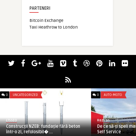
PARTENERI
Bitcoin Exchange
Taxi Heathrow to London
0
UNCATEGORIZED
0
AUTO-MOTO
LTSSEO
Razvan
Construcții NZEB: fundație fără beton
De ce să-ți speli ma
într-o zi, refolosibil� ...
Self Service