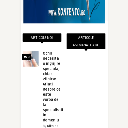
ARTICOLE NOI
ARTICOLE
ASEMANATOARE
Ochii
0
necesita
o ingrijire
speciala,
chiar
zilnica!
Aflati
despre ce
este
vorba de
la
specialistii
in
domeniu
by
Nikolas