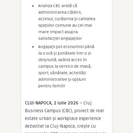
Analiza CBC arată că
administrarea clădirii,
accesul, curățenia și calitatea
spațiilor comune au cel mai
mare impact asupra
satisfacției angajaților
Angajații pot economisi până
la o oră și jumătate într-o zi
obișnuită, având acces în
campus la servicii de masă,
sport, sănătate, activități
administrative și opțiuni
pentru familii
CLUJ-NAPOCA, 2 iulie 2026
– Cluj
Business Campus (CBC), proiect de real
estate urban și workplace experience
dezvoltat la Cluj-Napoca, crește cu