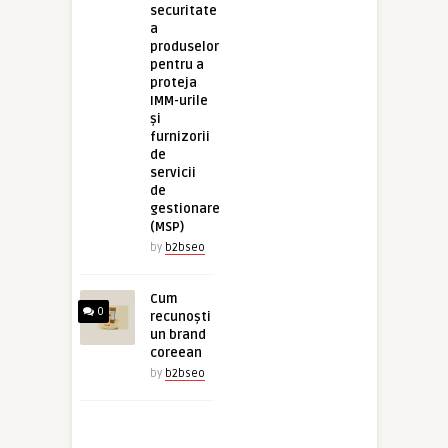
securitate
a
produselor
pentru a
proteja
IMM-urile
și
furnizorii
de
servicii
de
gestionare
(MSP)
by
b2bseo
Cum
0
recunoști
un brand
coreean
by
b2bseo