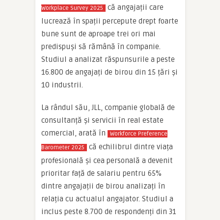
că angajații care
Workplace Survey 2025
lucrează în spații percepute drept foarte
bune sunt de aproape trei ori mai
predispuși să rămână în companie.
Studiul a analizat răspunsurile a peste
16.800 de angajați de birou din 15 țări și
10 industrii.
La rândul său, JLL, companie globală de
consultanță și servicii în real estate
comercial, arată în
Workforce Preference
că echilibrul dintre viața
Barometer 2025
profesională și cea personală a devenit
prioritar față de salariu pentru 65%
dintre angajații de birou analizați în
relația cu actualul angajator. Studiul a
inclus peste 8.700 de respondenți din 31