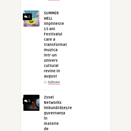
SUMMER
0
WELL
implineste
15 ani.
Festivalul
care a
transformat
muzica
intr-un
univers
cultural
revine in
august
by
b2bseo
Zyxel
0
Networks
îmbunătățește
guvernanța
în
materie
de