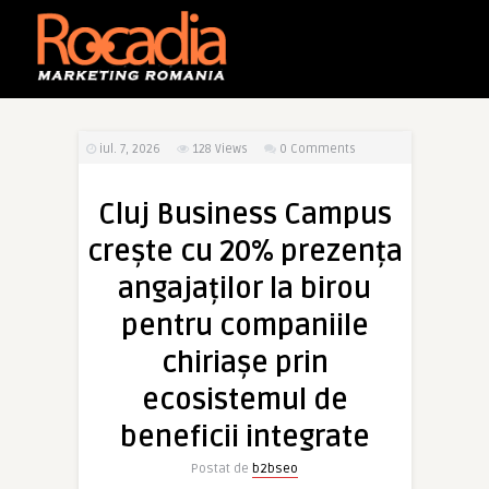
iul. 7, 2026
128
Views
0 Comments
Cluj Business Campus
crește cu 20% prezența
angajaților la birou
pentru companiile
chiriașe prin
ecosistemul de
beneficii integrate
Postat de
b2bseo