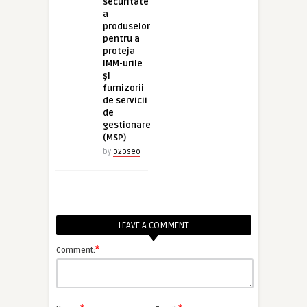
securitate
a
produselor
pentru a
proteja
IMM-urile
și
furnizorii
de servicii
de
gestionare
(MSP)
by
b2bseo
LEAVE A COMMENT
*
Comment: