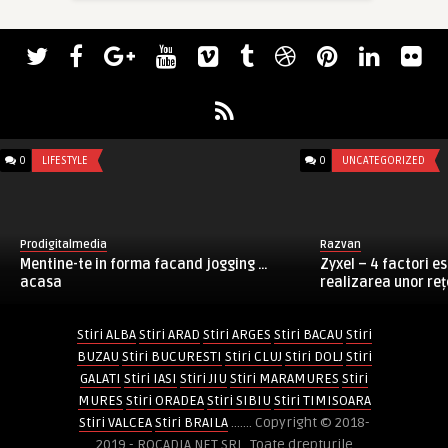
0
LIFESTYLE
0
UNCATEGORIZED
Prodigitalmedia
Razvan
Mentine-te in forma facand jogging …
Zyxel – 4 factori es
acasa
realizarea unor rețe
Stiri ALBA
Stiri ARAD
Stiri ARGES
Stiri BACAU
Stiri
BUZAU
Stiri BUCURESTI
Stiri CLUJ
Stiri DOLJ
Stiri
GALATI
Stiri IASI
Stiri JIU
Stiri MARAMURES
Stiri
MURES
Stiri ORADEA
Stiri SIBIU
Stiri TIMISOARA
Stiri VALCEA
Stiri BRAILA
....... Copyright © 2018-
2019 - ROCADIA NET SRL. Toate drepturile