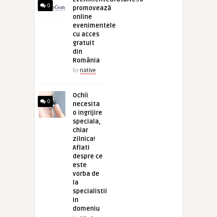
0
promovează
online
evenimentele
cu acces
gratuit
din
România
by
native
Ochii
0
necesita
o ingrijire
speciala,
chiar
zilnica!
Aflati
despre ce
este
vorba de
la
specialistii
in
domeniu