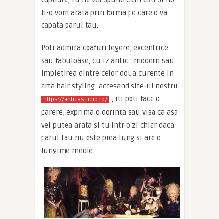
capilare, tu ne vei spune cum esti si noi
ti-o vom arata prin forma pe care o va
capata parul tau.
Poti admira coafuri legere, excentrice
sau fabuloase, cu iz antic , modern sau
impletirea dintre celor doua curente in
arta hair styling accesand site-ul nostru
, iti poti face o
https://anticastudio.ro/
parere, exprima o dorinta sau visa ca asa
vei putea arata si tu intr-o zi chiar daca
parul tau nu este prea lung si are o
lungime medie.