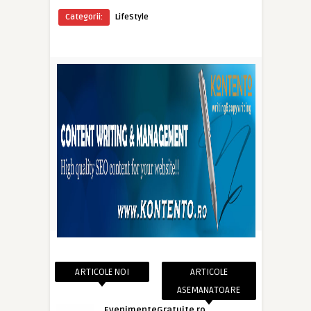
Categorii:
LifeStyle
ARTICOLE NOI
ARTICOLE
ASEMANATOARE
EvenimenteGratuite.ro