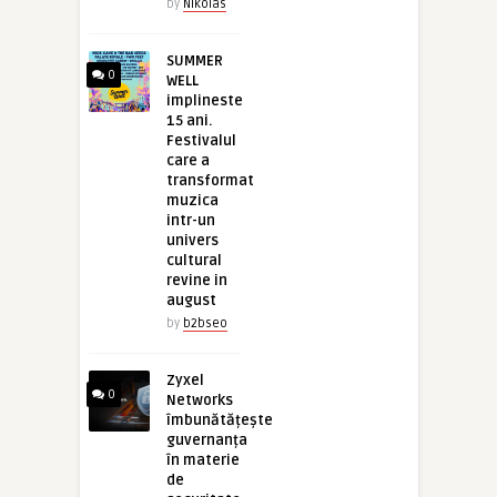
by
Nikolas
SUMMER
0
WELL
implineste
15 ani.
Festivalul
care a
transformat
muzica
intr-un
univers
cultural
revine in
august
by
b2bseo
Zyxel
0
Networks
îmbunătățește
guvernanța
în materie
de