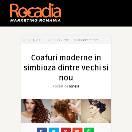
iul. 1, 2019
1860
Views
0 Comments
Coafuri moderne in
simbioza dintre vechi si
nou
Postat de
Ionela