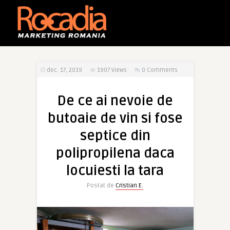
dec. 17, 2019
1907
Views
0 Comments
De ce ai nevoie de
butoaie de vin si fose
septice din
polipropilena daca
locuiesti la tara
Postat de
Cristian E.