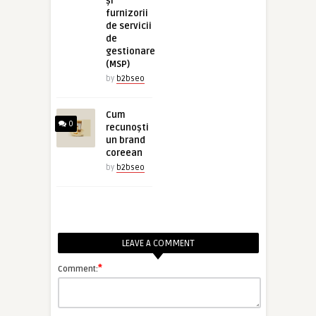
și
furnizorii
de servicii
de
gestionare
(MSP)
by
b2bseo
Cum
0
recunoști
un brand
coreean
by
b2bseo
LEAVE A COMMENT
*
Comment: