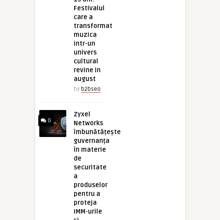
Festivalul
care a
transformat
muzica
intr-un
univers
cultural
revine in
august
by
b2bseo
Zyxel
0
Networks
îmbunătățește
guvernanța
în materie
de
securitate
a
produselor
pentru a
proteja
IMM-urile