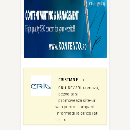
CRISTIAN E.
›
CRIL DEV SRL
creeaza,
dezvolta si
promoveaza site-uri
web pentru companii.
Informatii la office [at]
cril.ro