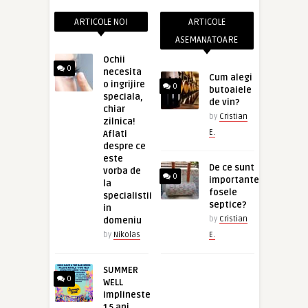
ARTICOLE NOI
ARTICOLE
ASEMANATOARE
Ochii
0
necesita
Cum alegi
o ingrijire
0
butoaiele
speciala,
de vin?
chiar
by
Cristian
zilnica!
E.
Aflati
despre ce
este
De ce sunt
vorba de
0
importante
la
fosele
specialistii
septice?
in
by
Cristian
domeniu
by
Nikolas
E.
SUMMER
0
WELL
implineste
15 ani.