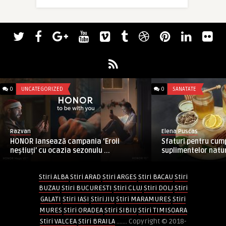
0
UNCATEGORIZED
0
SANATATE
Razvan
Elena Puscas
HONOR lansează campania ‘Eroii
Sfaturi pentru cu
neștiuți’ cu ocazia sezonulu ...
suplimentelor natu
Stiri ALBA
Stiri ARAD
Stiri ARGES
Stiri BACAU
Stiri
BUZAU
Stiri BUCURESTI
Stiri CLUJ
Stiri DOLJ
Stiri
GALATI
Stiri IASI
Stiri JIU
Stiri MARAMURES
Stiri
MURES
Stiri ORADEA
Stiri SIBIU
Stiri TIMISOARA
Stiri VALCEA
Stiri BRAILA
....... Copyright © 2018-